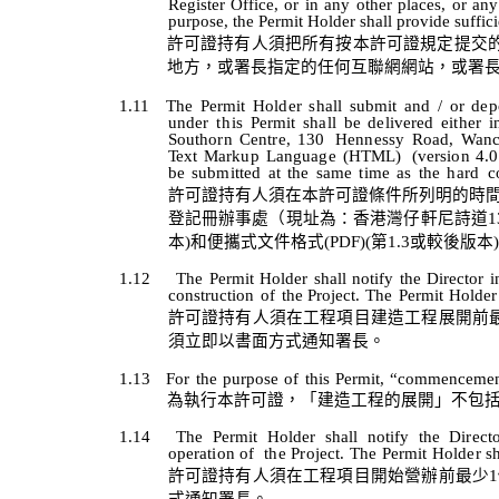
Register Office, or in any other places, or any
purpose, the Permit Holder shall provide suffici
許可證持有人須把所有按本許可證規定提交
地方，或署長指定的任何互聯網網站，或署
1.11
The
Permit
Holder
shall
submit
and
/
or
dep
unde
r th
is
Permit
shall
be
delivered
either
i
Southorn
Centre,
130
Hennessy
Road,
Wanc
Text
Markup
Language
(HTML)
(version
4.0
be
submitted
at
the
same
time
as
the
hard
c
許可證持有人須在本許可證條件所列明的時
登記
冊
辦事處
（
現址為：香港灣仔軒尼詩道
1
本
)
和便攜式文件格式
(PDF)(
第
1.3
或較後版本
)
1.12
The
Permit
Holder
shall
notify
the
Director
i
construction
of
the
Project.
The
Permit
Holder
許可證持有人須在工程項目建造工程展開前
須立即以書面方式通知署長。
1.13
For
the
purpose
of
this
Permit,
“commenceme
為執行本許可證，「建造工程的展開」不包
1.14
The
Permit
Holder
shall
notify
the
Direct
operation
of
the
Project.
The
Permit
Holder
s
許可證持有人須在工程項目開始
營辦前
最少
1