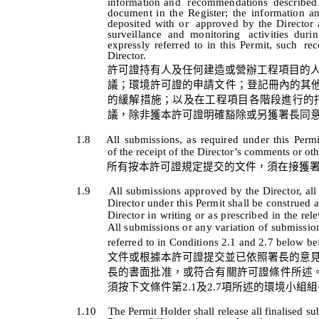
information
and
recommendations
described
document in
the
Register;
the
information
a
deposited
with
or
approved
by
the
Director
surveillance
and
monitoring
activities
durin
expressly
referred
to
in
this
Permit,
such
re
Director.
許可證持有人及任何建造
或營辦工程
項目的
議；環境許可證的申請文件；
登記冊內
的其
的緩解措施；以及在工程項目各階段進行的
議，除非獲本許可證明確
豁除或另獲
署長同
1.8
All
submissions,
as
required
under
this
Permi
of the receipt of the Director’s comments or oth
所有按本許可證規定提交的文件，須在接獲
1.9
All submissions approved by the Director, al
Director under this Permit shall be construed a
Director in writing or as prescribed in the r
All submissions or any variation of submissi
referred to in Conditions 2.1 and 2.7 below bef
文件或根據本許可證提交並已依照署長的意
長的書面批准，或符合有關許可證條件所述
須按下
文條件第
2.1
及
2.7
項所述的環境小組組
1.10
The Permit Holder shall release all
finalised
sub