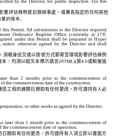
cified by the Director, for public inspection. For this
影響評估條例登記
冊
辦事處，或署長指定的任何其他
數量的複本
。
f
this
Permit.
All
submissions
to
the
Director
required
sment
Ordinance
Register
Office
(currently
at
27/F,
quired
under
this
Permit
shall
be
prepared
in
Hyper
,
unless
otherwise
agreed
by
the
Director
and
shall
，須親身送交或以掛號方式郵寄至環境影響評估條例
複本，
均須以
超文本標示語言
(HTML)(
第
4.0
或較後版
later
than
2
months
prior
to
the
commencement
of
of
the
commencement
date
of
the
construction.
建造工程的展開日期如有任何更改，許可證持有人必
preparation,
or
other
works
as
agreed
by
the
Director.
no
later
than
1
month
prior
to
the
commencement
of
f
the
commencement
date
of
operation.
的
日期如有任何更改，許可證持有人須立即以書面方