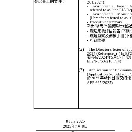
登記冊上的文件
：
261/2024):
Environmental
Impact
A
-
referred
to
as
“the
EIA
Rep
Environmental
Monitor
-
[Hereafter
referred
to as
“
Executive
Summary
-
新田
/
落馬洲發展樞紐
(
登
-
環境影響評估報告
[
下稱
“
-
環境監察及審核手冊
[
下
-
行政摘要
(2)
The
Director’s
letter
of
ap
2024 (Reference:
(
)
in
EP2
署長於
2024
年
5
月
17
日發
EP2/N6/S3/210 Pt.4)
(3)
Application for
Environme
(Application
No.
AEP-665/
於
2025
年
6
月
9
日提
交的環
AEP-665/2025)
8 July 2025
2025
年
7
月
8
日