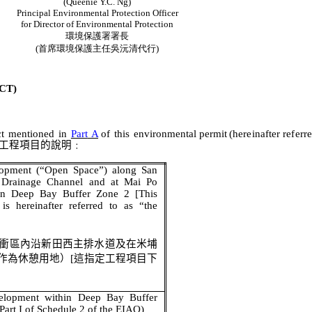
(Queenie Y.C. Ng)
Principal Environmental Protection Officer
for Director of Environmental Protection
環境保護署署長
(
首席環境保護主任吳沅清代行
)
CT)
ct
mentioned
in
Part
A
of
this
environmental
permit
(hereinafter
referr
工程項目的說明
﹕
lopment (“Open Space”) along San
 Drainage Channel and at Mai Po
hin Deep Bay Buffer Zone 2
[This
 is hereinafter referred to as “the
衝區內沿新田西主排水道及在米埔
作為休憩用地）
[
這指定工程項目下
velopment within Deep Bay Buffer
 Part I of Schedule 2 of the EIAO)