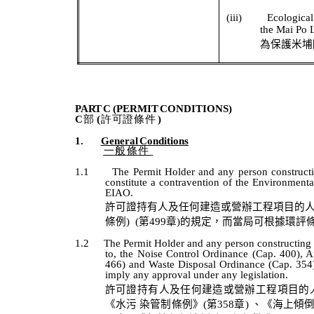
(iii)
Ecological
the Mai Po 
為保護米埔
PART
C
(PERMIT
CONDITIONS)
C
部
(
許可證條件
)
1.
General
Conditions
一
般
條
件
1.1
The Permit Holder and any person constructi
constitute a contravention of the Environmen
EIAO.
許可證持有人及任何建造
或營辦工程
項目的
條例
)
(
第
499
章
)
的規定，而當局可根據環評
1.2
The Permit Holder and any person constructing or
to, the Noise Control Ordinance (Cap. 400), 
466) and Waste Disposal Ordinance (Cap. 354).
imply any approval under any legislation.
許可證持有人及任何建造
或營辦工程
項目的
《水污 染管制條例》
(
第
358
章
)
、《海上傾