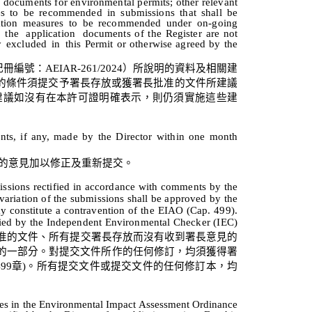
n
documents
for
environmental
permits;
other
relevant
s
to
be
recommended
in
submissions
that
shall
be
tion
measures
to
be
recommended
under
on-going
the
application
documents
of
the
Register
are
not
y
excluded
in
this Permit
or
otherwise
agreed
by
the
記
冊
編號：
AEIAR-261/2024
）
所說明的資料及相關建
的條件須提交予署長存放或獲署長批准的文件所建議
建議如沒有在本許可證明確表示，則仍須實施這些建
ts,
if
any,
made
by
the
Director
within
one
month
的意見加以修正及重新提交。
issions rectified in accordance with comments by the
 variation of the submissions shall be approved by the
ay constitute a contravention of the EIAO (Cap. 499).
ified by the Independent Environmental Checker (IEC)
准的文件、所有提交署長存放而沒有收到署長意見的
的一部分。對提交文件所作的任何修訂，
均須獲得
署
499
章
)
。所有提交文件或提交文件的任何修訂本，
均
ies in the Environmental Impact Assessment Ordinance