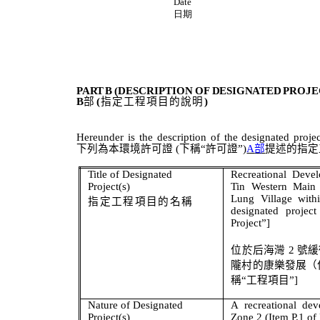
Date
日期
PART
B
(DESCRIPTION
OF
DESIGNATED
PROJE
B
部
(
指定工程項目的說明
)
Hereunder
is
the
description
of
the
designated
proje
下列為本環境許可證
(
下稱
“
許可證
”
)
A
部
提述
的指定
Title of Designated
Recreational Deve
P
roject(s)
Tin Western Main
Lung Village wit
指定工程項目的名稱
designated project
Project”]
位於后海灣
2
號緩
隴村的康樂發展（
稱
“
工程項目
”
]
Nature of Designated
A recreational de
Project(s)
Zone 2 (Item P.1 of