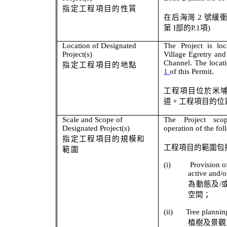
指定工程項目的性質
在后海灣
2
號緩
第
I
部的
P.1
項
)
Location of Designated
The Project is lo
Project(s)
Village
Egretry
and 
Channel. The locati
指定工程項目的地點
1
of this Permit.
工程項目位於米
道。工程項目的位
Scale and Scope of
The Project sco
Designated Project(s)
operation of the fo
指定工程項目的規模和
工程項目的範圍包
範圍
(i)
Provision o
active and/o
為動態及
/
空間；
(ii)
Tree plannin
植樹及景觀