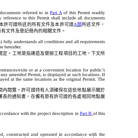
e documents referred to in
Part A
of this Permit readily
y reference to this Permit shall include all documents
本許可證所述的所有文件及本許可證
A
部
所述
文件，
所有文件及
登記冊內
的相關文件。
s)
fully
understands
all
conditions
and
all
requirements
me
hereafter.
規定。工地是指建造
及營辦工程
項目的工地，下文所
entrances/exits or at a convenient location for public’s
 any amended Permit, is displayed at such locations. If
layed at the same locations as the original Permit. The
間內閱覽。許可證持有人須確保在這些地點展示關於
署長的通知書，在備有原有許可證的各處相同地點展
ccordance
with
the
project
description
in
Part
B
of
this
ed,
constructed
and
operated
in
accordance
with
the