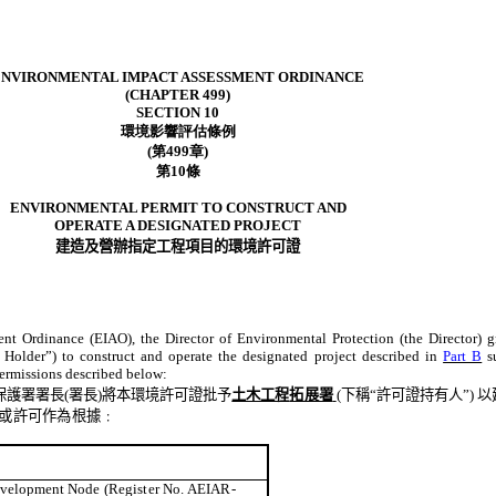
ENVIRONMENTAL IMPACT ASSESSMENT ORDINANCE
(CHAPTER 499)
SECTION 10
環境影響評估條例
(第
499
章)
第
10
條
ENVIRONMENTAL PERMIT TO CONSTRUCT AND
OPERATE A DESIGNATED PROJECT
建造
及營辦指定
工程項目的環境許可證
nt Ordinance (EIAO), the Director of Environmental Protection (the Director) g
it Holder”) to construct and operate the designated project described in
Part B
su
permissions described below:
保護
署
署長
(
署長
)
將本環境
許可證批予
土木工程
拓展署
(
下稱
“
許可證持有人
”)
以
或許可作為根據
﹕
evelopment Node
(Register No.
AEIAR-