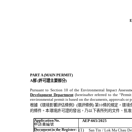
PART A (MAIN PERMIT)
A
部
(
許可證主要部分
)
Pursuant to Section 10 of the Environmental Impact Assessme
Development Department
(hereinafter referred to the “Perm
environmental permit is based on the documents, approvals or 
根據《環境影響評估條例》
(
環評條例
)
第
10
條的規定，環境
的條件。
本環境許可證的發出，乃以下表所列的文件、批准
Application
No.
AEP-665/2025
申請書編號
Document
in
the
Register:
(1)
San Tin / Lok Ma Chau D