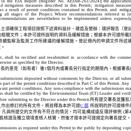
in
the
EIA
Report
(Register
No.
AEIAR-261/2024);
the
applicatio
nd
mitigation
measures
described
in
this
Permit;
mitigation
measure
as
a
result
of
permit
conditions
contained
in
this
Permit,
and
mitiga
g
all
stages
of
the
Project.
Where
recommendations
referred
to
in
commendations
are
nevertheless
to
be
implemented
unless
expressl
人士須確保工程項目按照下述資料設計、建造
及營辦
：環評報告
（
登
他相關文件；本許可證所說明的資料及緩解措施；根據本許可證所載
持續監察及監測工作所建議的緩解措施。
登記冊內
的申請文件所述
意。
t,
shall
be
rectified
and
resubmitted
in
accordance
with
the
commen
erwise as specified by the Director.
署長的意見（如有者）後
1
個月內或署長另行指定的期限內，根據署長
l submissions deposited without comments by the Director, or all subm
s part of the permit conditions described in Part C of this Permit. Any
elevant permit conditions. Any non-compliance with the submissions m
ons shall be certified by the Environmental Team (ET) Leader and ver
ore submitting to the Director under this Permit.
所有提交署長並獲批
見作出修訂的所有文件，將詮釋為本許可證
C
部
所說明的許可證條件
。凡與所提交的文件有不符合的情況，均可能構成違反環評條例
(
第
長核證及獨立環境查核人核實，然後才按本許可證規定向署長提交。
missions as required under this Permit to
the public by depositing cop