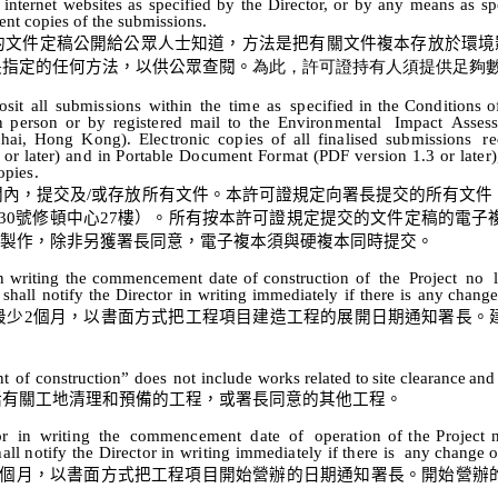
 internet websites as specified by the
Director, or by any means as spe
ent copies of the submissions.
的文件定稿公開給公眾人士知道，方法是把有關文件複本存放於環境
長指定的任何方法，以供公眾查閱。
為此，許可證持有人須提供足夠
osit
all
submissions
within
the
time
as
specified
in
the
Conditions
o
n
person
or
by
registered
mail
to
the
Environmental
Impact
Asses
hai
,
Hong
Kong).
Electronic
copies
of
all
finalised
submissions
re
or
later)
and
in
Portable
Document
Format
(PDF
version
1.3
or
later)
opies.
間內，提交及
/
或存放所有文件。本許可證規定向署長提交的所有文件
30
號修頓中心
27
樓
）
。所有按本許可證規定提交的文件定稿的電子
製作，
除非另獲署長
同意，電子複本須與硬複本同時提交。
n
writing
the
commencement
date
of
construction
of
the
Project
no
shall
notify
the
Director
in
writing
immediately
if
there
is
any
change
最少
2
個月，以書面方式把工程項目建造工程的展開日期通知署長。
nt
of
construction”
does
not
include
works
related
to
site
clearance
and
括有關工地清理和預備的工程，或署長同意的其他工程。
or
in
writing
the
commencement
date
of
operation
of
the
Project
hall
notify
the
Director
in
writing
immediately
if
there
is
any
change
o
個月，以書面方式把工程項目
開始營辦的
日期通知署長。
開始營辦