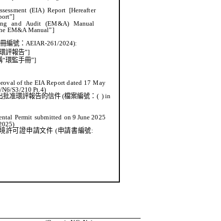
ssessment
(
EIA)
Report
[Hereafter
ort”]
ing
and
Audit
(EM&A)
Manual
the EM&A
Manual”]
記
冊
編號：
AEIAR-261/2024):
環評報告
”]
稱
“
環監手冊
”]
proval
of
the
EIA
Report
dated
17
May
/N6/S3/210 Pt.4)
出批准環評報告的信件
(
檔案編號：
(
)
in
ntal
Permit
submitted
on 9 June
2025
2025)
境許可證申請文件
(
申請書編號
: