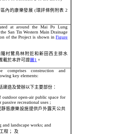
衝區內的康樂發展
(
環評條例附表
2
cated at around the Mai Po Lung
the San Tin Western Main Drainage
on of the Project is shown in
Figure
埔隴村鷺鳥林附近和新田西主排水
置載於本許可證
圖
1
。
pe comprises construction and
llowing key elements:
括建造及營辦以下主要部份：
f outdoor open-air public space for
r passive recreational
uses ;
或靜態康樂設施提供戶外露天公共
g and landscape works; and
工程；
及