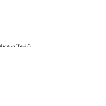
ed
to
as
the
“Permit”):