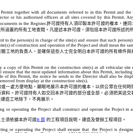
 Permit together with all documents referred to in this Permit and th
rector or his
authorised
officers at all sites covered by this Permit. An
documents in the Register.
許可證持有人須印製本許可證的複本，連同
證所涵蓋的所有工地查閱。
凡提述本
許可證，須包括本許可證所述的
mit
to
the
person(s)
in
charge
of
the
site(s)
and
ensure
that
such
person(
site(s)
of
construction
and
operation
of
the
Project
and
shall
mean
the
sa
有關工地的負責人，並確保這些人士完全明白本許可證的所有條件與
a copy of this Permit on the construction site(s) at all vehicular site 
ll ensure that the most updated information about this Permit, including
e of this Permit, the notice he sends to the Director shall also be disp
emoved from display at the construction site(s).
口或一處方便地點，顯眼地展示本許可證的複本，以供公眾在任何時
新資料。許可證持有人如交回本許可證的部分或全部，必須把其送交
從建造工地除下，不再展示。
ing
or
operating
the
Project
shall
construct
and
operate
the
Project
in
a
人士須依據本許可證
B
部
的工程項目說明，建造
及營辦工程
項目。
cting
or
operating
the
Project
shall
ensure
that
the
Project
is
design