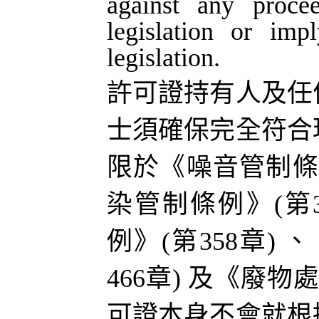
against any procee
legislation or im
legislation.
許可證持有人及任
士須確保完全符合
限於《噪音管制
染管制條例》
(
第
例》
(
第
358
章
)
、
466
章
)
及《廢物
可證本身不會就根