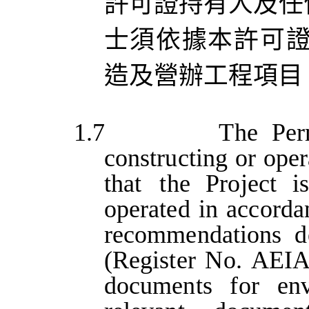
許可證持有人及任
士須依據本許可
造
及營辦工程
項目
1.7
The
Per
constructing
or
oper
that
the
Project
is
operated
in
accorda
recommendations
d
(Register
No.
AEIA
documents
for
en