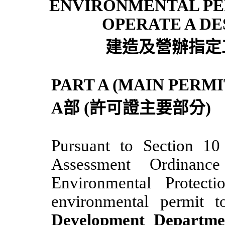
ENVIRONMENTAL PE
OPERATE A D
建造
及營辦指定
PART A (MAIN PERMI
A
部
(
許可證主要部分
)
Pursuant to Section 10
Assessment Ordinanc
Environmental Protecti
environmental permit 
Development Departme