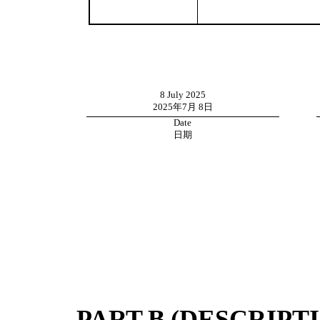
8 July 2025
2025
年
7
月
8
日
Date
日期
PART
B
(DESCRIPT