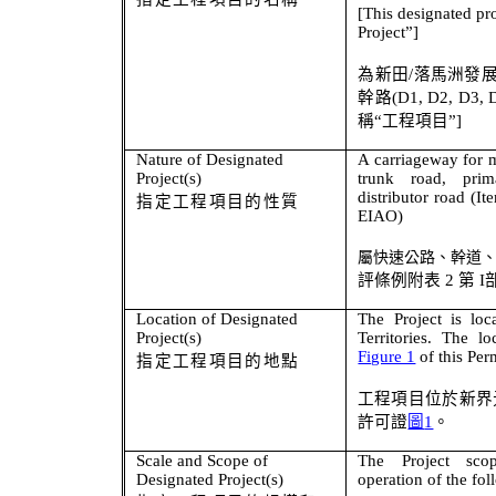
[This designated pro
Project”]
為新田
/
落馬洲發
幹路
(D1, D2, D3, 
稱
“
工程項目
”
]
Nature of Designated
A carriageway for m
Project(s)
trunk road, prima
distributor road
(Ite
指定工程項目的性質
EIAO)
屬快速公路、幹道
評條例附表
2
第
I
Location of Designated
The Project is lo
Project(s)
Territories. The l
Figure 1
of this Per
指定工程項目的地點
工程項目位於新界
許可證
圖
1
。
Scale and Scope of
The Project sco
Designated Project(s)
operation of the fo