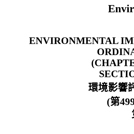
Envir
ENVIRONMENTAL IM
ORDIN
(CHAPTE
SECTIO
環境影響
(
第
49