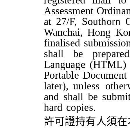
Assessment
Ordina
at
27/F,
Southorn
C
Wanchai
,
Hong
Ko
finalised
submissio
shall
be
prepared
Language
(HTML)
Portable
Document
later),
unless
other
and
shall
be
submit
hard
copies.
許可證持有人須在