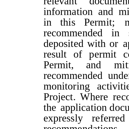
relevant
documen
information
and
mi
in
this
Permit;
recommended
in
deposited
with
or
a
result
of
permit
c
Permit,
and
mit
recommended
unde
monitoring
activiti
Project.
Where
rec
the
application
doc
expressly
referred
recommendations