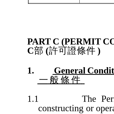
PART
C
(PERMIT
C
C
部
(
許可證條件
)
1.
General
Condit
一
般
條
件
1.1
The Per
constructing or oper