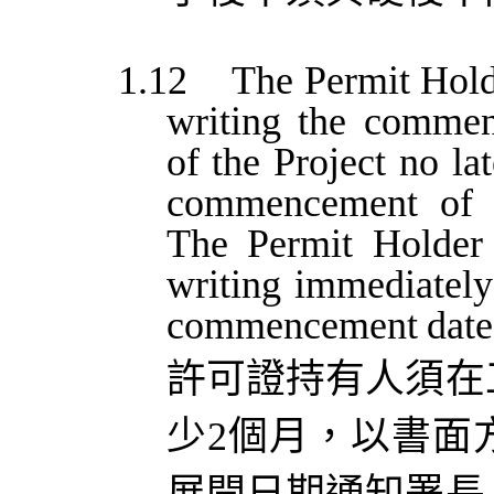
1.12
The
Permit
Hold
writing
the
commen
of
the
Project
no
la
commencement
of
The
Permit
Holder
writing
immediately
commencement
date
許可證持有人須在
少
2
個月，以書面