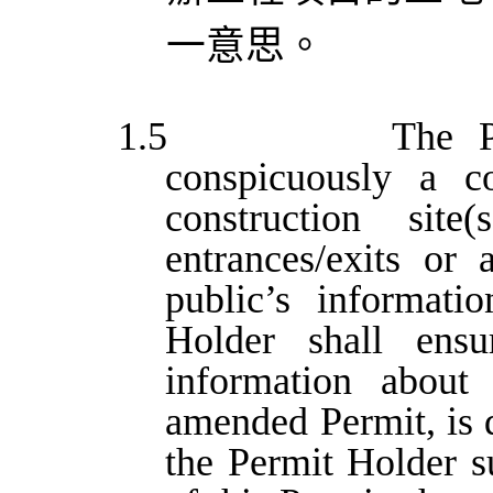
一意思。
1.5
The P
conspicuously a c
construction site
entrances/exits or 
public’s informati
Holder shall ens
information about 
amended Permit, is d
the Permit Holder s