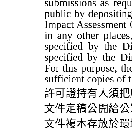
submissions as requ
public by depositin
Impact Assessment 
in any other places
specified by the
Di
specified by the Dir
For this
purpose, th
sufficient copies of 
許可證持有人須把
文件定稿公開給公
文件複本存放於環