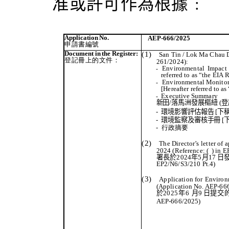
准或許可作為根據
﹕
Application
No.
AEP-666/2025
申請書編號
Document
in
the
Register:
(1)
San Tin / Lok Ma Chau
登記冊上的文件
：
261/2024):
Environmental
Impact
-
referred
to
as
“the
EIA
R
Environmental
Monitor
-
[Hereafter
referred
to as
Executive
Summary
-
新田
/
落馬洲發展樞紐
(
登
-
環境影響評估報告
[
下
-
環境監察及審核手冊
[
-
行政摘要
(2)
The
Director’s
letter
of
a
2024 (Reference:
(
)
in
EP
署長於
2024
年
5
月
17
日
EP2/N6/S3/210 Pt.4)
(3)
Application for
Environ
(Application
No.
AEP-666
於
2025
年
6
月
9
日
提交
AEP-666/2025)