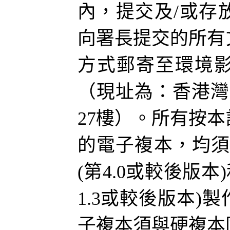
內，提交及
/
或存
向署長提交的所有
方式郵寄至環境
（
現址為：香港灣
27
樓
）
。所有按本
的電子複本，
均
(
第
4.0
或較後版本
)
1.3
或較後版本
)
製
子複本須與硬複本