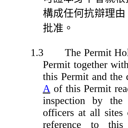
構成任何抗辯理由
批准。
1.3
The Permit Hol
Permit together with
this Permit and the
A
of this Permit read
inspection by the
officers at all site
reference to this