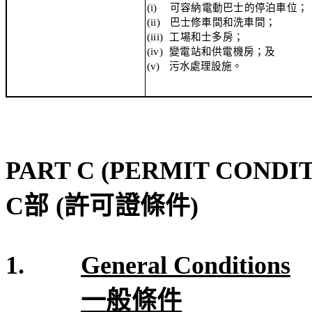
(i)
可容納電動巴士的停泊車位
；
(ii)
巴士修車間和洗車間
；
(iii)
工場和
士多
房
；
(iv)
變電站和供電機房
；
及
(v)
污水處理設施。
PART C (PERMIT CONDI
C
部
(
許可證條件
)
1.
General Conditions
一
般條件