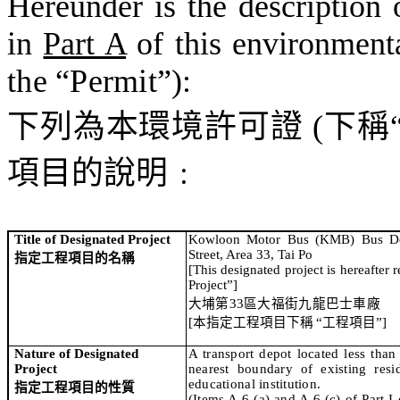
Hereunder is the description 
in
Part A
of this environment
the “Permit”)
:
下列為本環境許可證
(
下稱
項目的說明
﹕
Title of Designated Project
Kowloon Motor Bus (KMB) Bus D
Street, Area 33, Tai Po
指定工程項目的名稱
[This designated project is hereafter r
Project”]
大埔第
33
區大福街九龍巴士車廠
[
本指定工程項目下稱
“
工程項目
”]
Nature of Designated
A transport depot located less tha
Project
nearest boundary of existing
resi
educational institution.
指定工程項目的性質
(Items A.6 (a) and A.6 (c) of Part I