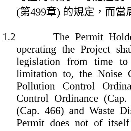
(
第
499
章
)
的規定，而當
1.2
The Permit Hol
operating the Project
sha
legislation from time to
limitation to,
the
Noise 
Pollution Control Ordin
Control Ordinance (Cap.
(Cap. 466) and Waste Di
Permit does not of itsel