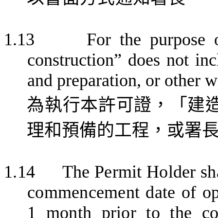
1.13
For the purpose 
construction” does not inc
and preparation, or other w
為執行本許可證，「建
理和預備的工程，或署
1.14
The Permit Holder sha
commencement date of oper
1 month prior to the c