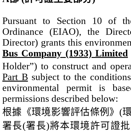
Pursuant to Section 10 of t
Ordinance (EIAO), the Direct
Director) grants this environmen
Bus Company (1933) Limited
Holder”) to construct and opera
Part B
subject to the condition
environmental permit is bas
permissions described below:
根據《環境影響評估條例》
(
署長
(
署長
)
將本環境
許可證批