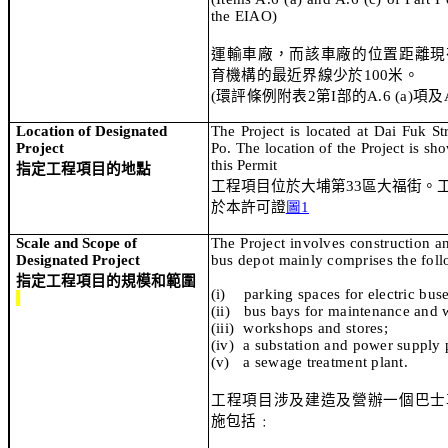
the EIAO)
運輸車廠，而該車廠的位置距離現
育機構的最近界線少於
100
米。
(
環評條例附表
2
第
I
部的
A.6 (a)
項及
Location of Designated
The Project is located at Dai Fuk St
Project
Po. The location of the Project is sh
this Permit
指定工程項目的地點
工程項目
位於大埔第
33
區大福街。
於本許可證
圖
1
Scale and Scope of
The Project involves construction a
Designated Project
bus depot mainly comprises the follo
指定工程項目的規模和範圍
(i)
parking spaces for electric buse
(ii)
bus bays for maintenance and 
(iii)
workshops and stores;
(iv)
a substation and power supply 
(v)
a sewage treatment plant.
工程項目涉及建造
及營辦一個
巴士
施包括
﹕