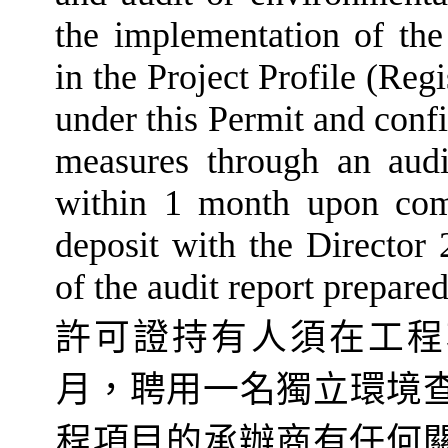
the implementation of th
in the Project Profile (Re
under this Permit and conf
measures through an audi
within 1 month upon comp
deposit with the Director 
of the audit report prepare
許可證持有人須在工程
月
，聘用一名獨立環境
程項目的承辦商有任何