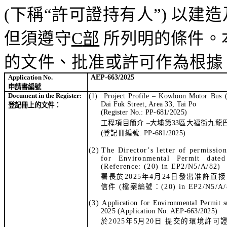
(
下稱
“
許可證持有人
”)
以
建造
但須遵守
C
部
所列明的條件。
的文件、批准或許可作為根據
Application No.
AEP-
663
/
2025
申請書編號
Document in the Register:
(1)
Project Profile – Kowloon Motor Bus
Dai
Fuk
Street, Area 33, Tai Po
登記冊
上的文件：
(Register No.: PP-681/2025)
工程項目簡介
–
大埔第
33
區大福街九龍
(
登記
冊
編號
: PP-681/2025)
(2)
The Director’s letter of permission
for Environmental Permit date
(Reference: (20) in EP2/N5/A/82)
署長於
2025
年
4
月
24
日發出准許直接
信件
(
檔案編號：
(20) in EP2/N5/A/
(3)
A
pplication for Environmental Permit 
2025
(Application No. AEP-
663
/2025)
於
2025
年
5
月
20
日
提交的環境許可