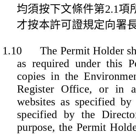
均須按下
文條件第
2.1
項
才按本許可證規定向署
1.10
The Permit Holder sha
as required under this P
copies in the Environme
Register Office, or in 
websites as specified by
specified by the Directo
purpose, the Permit Holder