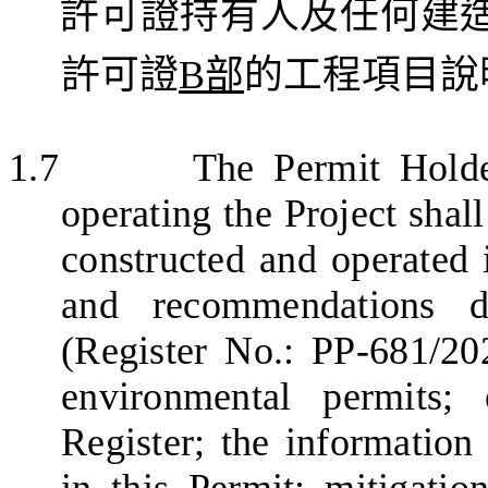
許可證持有人
及任何
建
許可證
B
部
的工程
項目說
1.7
The Permit Holde
operating the Project shall
constructed and operated 
and recommendations 
(Register No.: PP-681/20
environmental permits
; 
Register; the information
in this Permit; mitigat