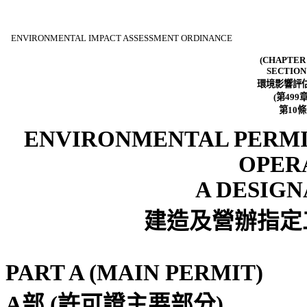
ENVIRONMENTAL IMPACT ASSESSMENT ORDINANCE
(CHAPTER 
SECTION
環境影響評
(
第
499
第
10
條
ENVIRONMENTAL PERMI
OPER
A DESIG
建造
及營辦指定
PART A (MAIN PERMIT)
A
部
(
許可證主要部分
)