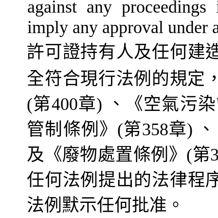
against any proceedings i
imply any approval under a
許可證持有人
及任何
建
全符合現行法例的規定
(
第
400
章
)
、《空氣污染
管制條例》
(
第
358
章
)
、
及《廢物處置條例》
(
第
任何法例提
出
的法律程
法例默示任何批准。