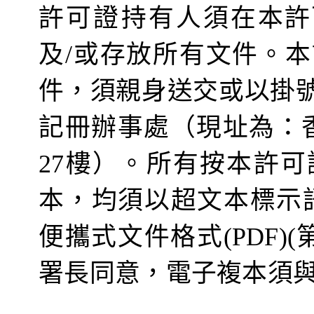
許可證持有人須在
本許
及
/
或存放所有
文件
。本
件，須親身送交或以掛
記
冊
辦事處
（
現址為：
27
樓
）
。所有按本許可
本，
均須以
超文本標示
便攜式文件格式
(PDF)(
署長
同意，電子
複
本須