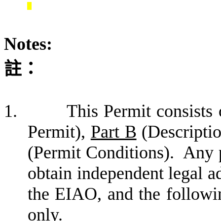
Notes:
註
：
1.
This Permit consists 
Permit),
Part B
(Descriptio
(Permit Conditions).
Any p
obtain independent legal a
the EIAO, and the followin
only.