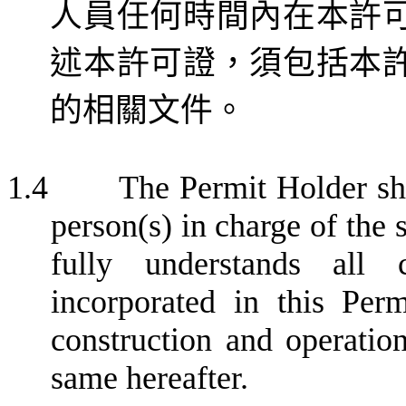
人員任何時間內在本許
述本
許可證，須包括本
的相關文件。
1.4
The Permit Holder sha
person(s) in charge of the 
fully understands all 
incorporated
in
this Permi
construction and operatio
same hereafter.