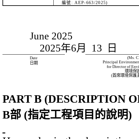
編
號
: AEP-
663
/2025)
June
2025
2025
年
6
月
13
日
(
Ms. C
Date
Principal Environment
日期
for Director of Env
環境保
(
首席環境保護
PART B (DESCRIPTION 
B
部
(
指定工程項目的說明
)