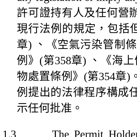
許可證持有人
及
任何
營
現行法例的規定，包括
章
)
、《空氣污染管制條
例》
(
第
358
章
)
、《
海上
物處置條例》
(
第
354
章
)
例提
出
的法律程序構成
示任何批准。
1.3
The Permit Holder