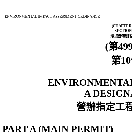
ENVIRONMENTAL IMPACT ASSESSMENT ORDINANCE
(CHAPTER 
SECTION
環境影響評
(
第
49
第
10
ENVIRONMENTAL
A DESIG
營辦指定
工
PART A (MAIN PERMIT)