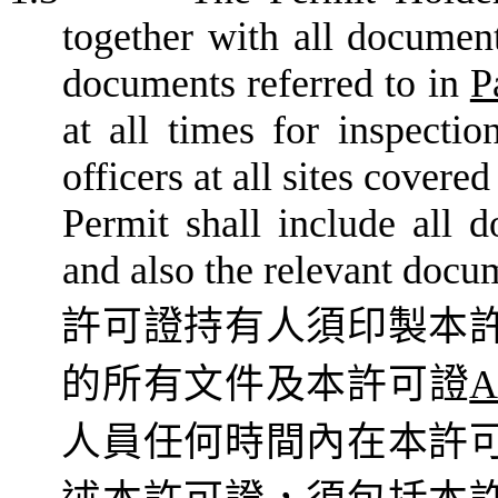
together with all document
documents referred to in
P
at all times for inspectio
officers at all sites covere
Permit shall include all d
and also the relevant docum
許可證持有人須印製本
的所有文件及本許可證
人員任何時間內在本許