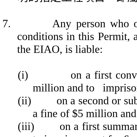
7.
Any person who op
conditions in this Permit,
the EIAO, is liable:
(i)
on a first con
million and to
impriso
(ii)
on a second or su
a fine of $5 million an
(iii)
on a first summar