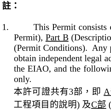
註
：
1.
This Permit consists 
Permit),
Part B
(Descriptio
(Permit Conditions).
Any p
obtain independent legal a
the EIAO, and the followin
only.
本許可證共有
3
部，即
A
工程項目的說明
)
及
C
部