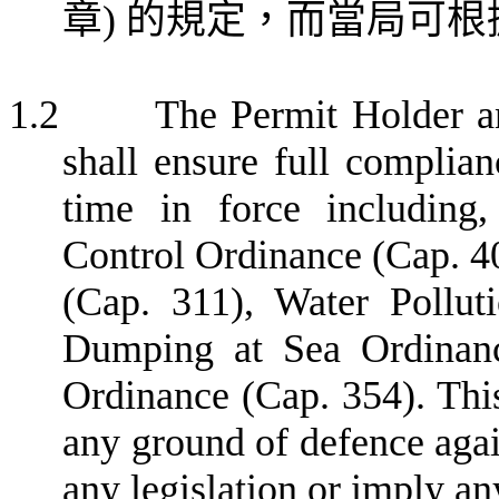
章
)
的規定，而當局可根
1.2
The Permit Holder
a
shall ensure
full complianc
time in force including,
Control Ordinance (Cap. 40
(Cap. 311)
,
Water Pollut
Dumping at Sea Ordinanc
Ordinance (Cap. 354). This
any ground of defence agai
any legislation or imply an