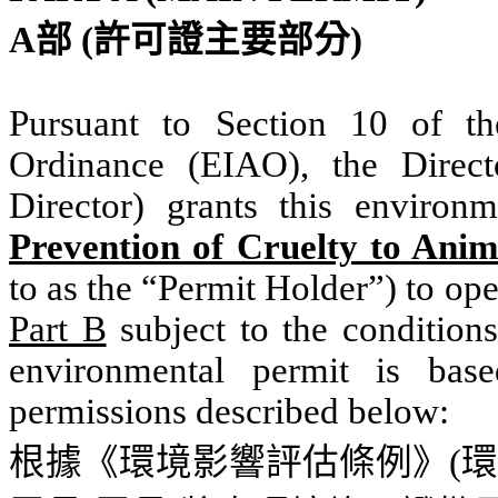
A
部
(
許可證主要部分
)
Pursuant to Section 10 of t
Ordinance (EIAO), the Direct
Director) grants this environ
Prevention of Cruelty to Ani
to as the “Permit Holder”) to op
Part B
subject to the condition
environmental permit is bas
permissions described below:
根據《環境影響評估條例》
(
環