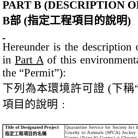
PART B (DESCRIPTION 
B
部
(
指定工程項目的說明
)
Hereunder is the description 
in
Part A
of this environment
the “Permit”)
:
下列為本環境許可證
(
下稱
項目的說明
﹕
Title of Designated Project
Quarantine Service for Society for 
Cruelty to Animals (SPCA) Jockey 
指定工程項目的名稱
Centre (Tsing Yi Centre) at Cheung