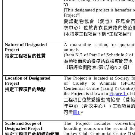
Yi
[This designated project is hereafter r
Project”]
愛護動物協會（愛協）賽馬會
衣中心）位於青衣長輝路的檢疫
[
本指定工程項目下稱
“
工程項目
”]
Nature of Designated
A quarantine station, or quaranti
Project
animals
(Item N.2 of Part I of Schedule 2 of
指定工程項目的性質
為動物而設的檢疫站或檢疫關禁處
（
環評條例附表
2
第
I
部的
N.2
項
）
Location of Designated
The Project is located at Society f
Project
of Cruelty to Animals (SPCA
Centennial Centre (Tsing Yi Centre)
指定工程項目的地點
the Project is shown in
Figure 1
of t
工程項目
位於
愛護動物協會（愛
年
中心（青衣中心）
。
工程項目
可證
圖
1
。
Scale and Scope of
The Project includes convertin
Designated Project
boarding rooms on the second fl
Jockey Club Centennial Centre (Tsi
指定工程項目的規模和範圍