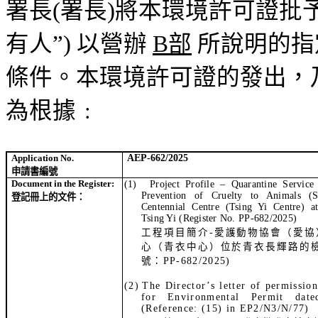
署長
(
署長
)
將本環境
許可證批
有人
”
)
以
營辦
B
部
所說明的指
條件。
本環境許可證的發出，
為根據
﹕
Application No.
AEP-662/
2025
申請書編號
Document in the Register:
(1)
Project Profile – Quarantine Service
Prevention of Cruelty to Animals (
登記冊
上的文件：
Centennial Centre (Tsing Yi Centre) 
Tsing Yi
(Register No. PP-682/2025)
工程項目簡介
-
愛護動物協會（愛協
心（青衣中心）位於青衣長輝路的
號：
PP-682/2025
)
(2)
The Director’s letter of permission
for Environmental Permit da
(Reference: (15) in EP2/N3/N/77)