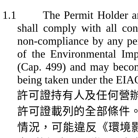
1.1
The Permit Holder an
shall comply with all con
non-compliance by any per
of the Environmental Im
(Cap. 499) and may become
being taken under the EIA
許可證持有人及
任何
營
許可證載列的全部條件
情況，可能違反《環境