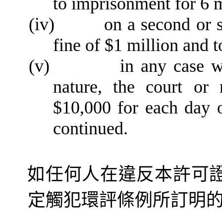
to imprisonment for 6 
(iv)
on a second or 
fine of $1 million and 
(v)
in any case w
nature, the court or
$10,000 for each day o
continued.
如任何人在違反本許可
定觸犯環評條例所訂明