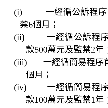
(i)
一經
循
公訴程序
禁
6
個月；
(ii)
一經
循
公訴程
款
500
萬元及監禁
2
年
(iii)
一經
循
簡易程序
個月；
(iv)
一經
循
簡易程
款
100
萬元及監禁
1
年