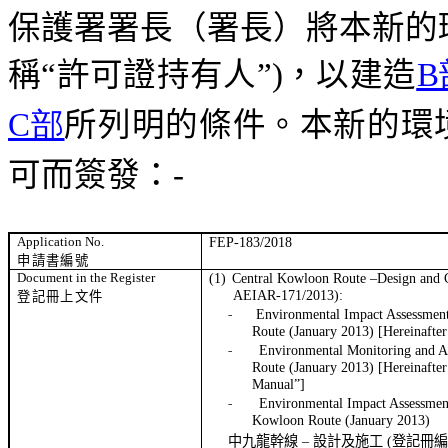
保護署署長（署長）將本新的
稱“許可證持有人”
)
，以建造
B
C
部
所列明的條件。本新的環
可而簽發：
-
Application No.
FEP
-183/2018
申請書編號
Document in the Register
(1)
Central Kowloon Route –Design and C
AEIAR-171/2013):
登記冊
上文件
-
Environmental Impact Assessment
Route (January 2013) [Hereinafter 
-
Environmental Monitoring and A
Route (January 2013) [Hereinafte
Manual”]
-
Environmental Impact Assessmen
Kowloon Route (January 2013)
中九龍幹線
–
設計及施工
(
登記冊編