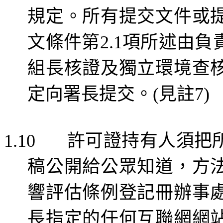
規定。所有提交文件或
文條件第
項所述由
負
2.1
組長核證及獨立環境查
定向署長提交。
見
註
(
7)
許可證持有人須把
1.10
稿公開給公眾知道，方
響評估條例登記
冊
辦事
長指定的任何互聯網網