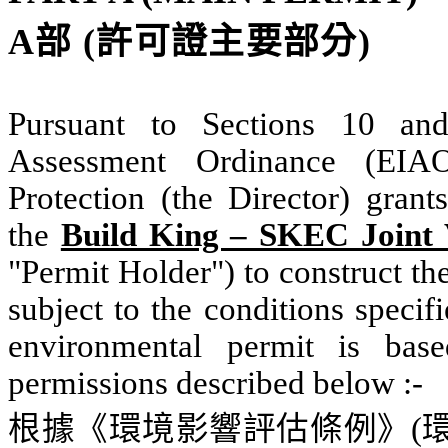
A
部
(
許可證主要部分
)
Pursuant to Sections 10 an
Assessment Ordinance (EIAO
Protection (the Director) grant
the
Build King – SKEC Joint 
"Permit Holder")
to construct th
subject to the conditions specif
e
nvironmental
p
ermit is bas
permissions described
below :
-
根據《環境影響評估條例》
(