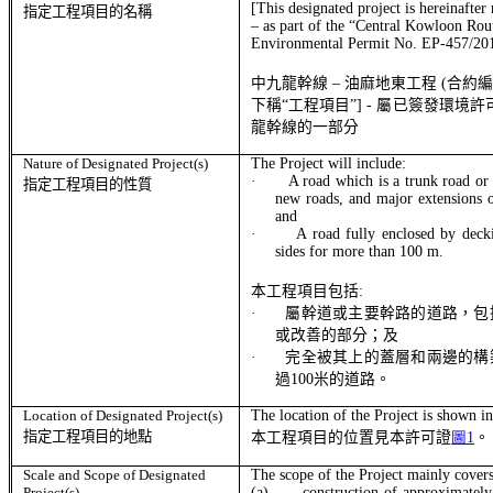
[This designated project is hereinafter 
指定工程項目的名稱
–
as
part of the “Central Kowloon Rou
Environmental Permit No. EP-457/20
中九龍幹線
–
油麻地東工程
(
合約
屬
下稱“工程項目”
] -
已簽發環境許
龍幹線的一部分
Nature of Designated Project(s)
The Project will include:
·
A road which is a trunk road or 
指定工程項目的性質
new roads, and major extensions o
and
·
A road fully enclosed by deck
sides for more than 100 m.
工程項目
本
包括
:
·
屬幹道或
主要幹路的
道路，包
或改善的部分；及
·
完全被其上
的蓋層和
兩邊的構
過
100
米的道路。
Location of Designated Project(s)
The l
ocat
io
n of the Project is shown i
指定工程項目的地點
本工程項目的位置見本許可證
圖1
。
Scale and Scope of Designated
The scope of the Project mainly covers
Project(s)
(a)
construction of approximatel