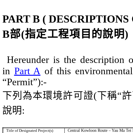
PART B
( DESCRIPTIONS
B
部
(
指定工程項目的說明
)
Hereunder is the description o
in
Part A
of this environmental 
“Permit”):-
下列為本環境許可證
(
下稱“許
說明
:
Title of Designated Project(s)
Central Kowloon Route –
Yau
Ma
Tei