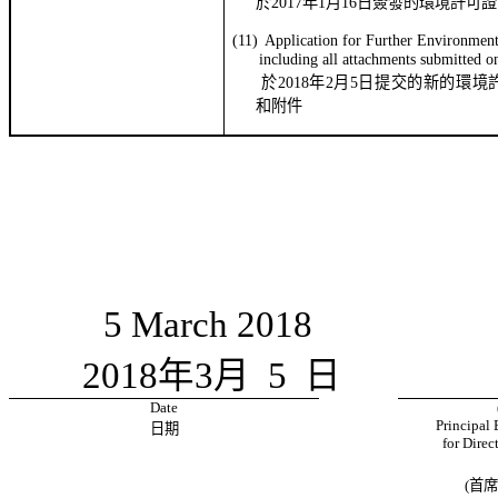
於
201
7
年
1
月
16
日簽發的環境許可證
(
11
)
Application
for
Further
Environment
including all attachments submitted 
新的
於
201
8
年
2
月
5
日
提交的
環境
和附件
5
March 201
8
201
8
年
3
月
5
日
Date
Principal 
日期
for Direc
(
首席