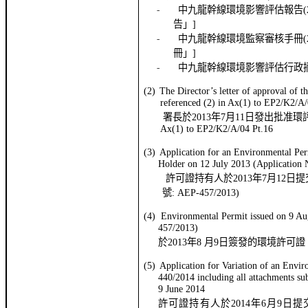
-
中九龍幹線環境影響評估報告
(
告」
]
-
中九龍幹線環境監察審核手冊
(
冊」
]
-
中九龍幹線環境影響評估行政
(2)
The Director’s letter of approval of t
referenced (2) in
Ax
(1) to EP2/K2/A/
署長於
2013
年
7
月
11
日
發出批准環
Ax
(1) to EP2/K2/A/04 Pt.16
(3)
Application
for an Environmental Per
Holder on 12 July 2013 (Application
許可證持有人於
2013
年
7
月
12
日
提
號
: AEP-457/2013)
(4) Environmental Permit issued on 9 Au
457
/201
3
)
於
201
3
年
8
月
9
日簽發的環境許可證
(
5
)
Application
for
Variation of
an Envir
4
40
/201
4 including all attachments s
9 June 2014
許可證持有人於
201
4
年
6
月
9
日
提