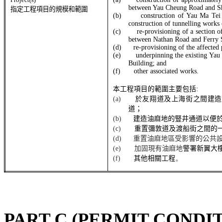
between
Yau
Cheung Road and Sh
指定工程項目的規模和範圍
(b)
construction of
Yau
Ma
Tei
construction of
tunnelling
works 
(c)
re-provisioning of a section
between
Nathan Road and Ferry S
(d)
re-provisioning of the affected p
(e)
underpinning the existing
Yau
Building; and
(f)
other
associated works.
本工程項目的範圍主要包括
:
(a)
於
友翔道
及上海街之間建造
道；
(b)
建造油麻地的豎井通道以便
(c)
重置彌
敦
道及渡船街之間的
重置油麻
地區受影響的公共
(d)
加固現有
油麻地
(e)
警署
新翼大
(f)
其他相關工程
。
PART C (PERMIT CONDI