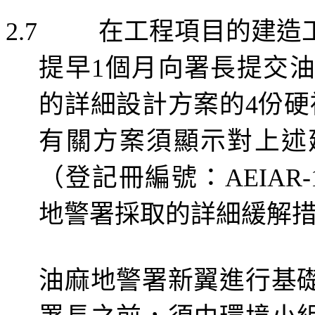
在工程項目的建造
2.7
提早
個月向署長提交
1
的詳細設計方案的
份硬
4
有關方案須顯示對上述
（
登記
冊
編號：
AEIAR-
地警署採取的
詳細緩
解
油麻地警署新翼進行
基