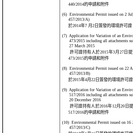
4
40
/2014
的申請和附件
(6) Environmental Permit issued on
2
Ju
457
/201
3
/A)
於
201
4
年
7
月
2
日簽發的環境許可證
(
7
)
Application
for
Variation of
an Envir
4
73
/201
5 including all attachments s
27 March 2015
許可證持有人於
201
5
年
3
月
27
日
提
4
73
/201
5
的申請和附件
(8) Environmental Permit issued on
22
Ap
457
/201
3
/B)
於
201
5
年
4
月
22
日簽發的環境許可證
(
9
)
Application
for
Variation of
an Envir
517/201
6 including all attachments s
20 December 2016
許可證持有人於
201
6
年
12
月
20
日
517/201
6
的申請和附件
(10) Environmental Permit issued on
16
J
457
/201
3
/C)