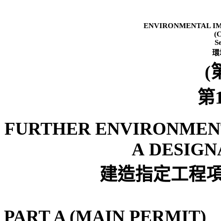
ENVIRONMENTAL IM
(
S
環
(
第
FURTHER ENVIRONMEN
A
DESIGN
建造指定工程
PART A (MAIN PERMIT)