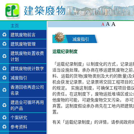
A
A
A
主页
建筑废物前言
减废指引
建筑废物管理
公众填料接收设施
运载纪录制度
建筑废物处置收费
筛选分类设施
计划
堆填区
「运载纪录制度」以制度化的方式，记录运
建筑废物统计数字
适当设施处理。承办商在移运建筑废物之前
离岛废物转运设施
料、运载的货物(废物类别及大约的数量)
减废指引
制订减废计划
机会获发记录票，记录票将交回工程项目的
香港回收再造公司
低废物量的建筑设
的规定。 实施这制度，可确保工程项目倡
名录
计及技术
的责任。在这制度下，废物运抵堆填区或公
他废物的可能，可避免废物交叉污染， 亦
建造业可循环再用
原料管理
再造建造物料名录
弃置。这制度假设承办商先在工地内把建筑废
的产品
废物管理
建造业可循环再用
置。
个案研究
的物料
教育及培训
有关「运载纪录制度」的详情，请参阅政府
参考资料