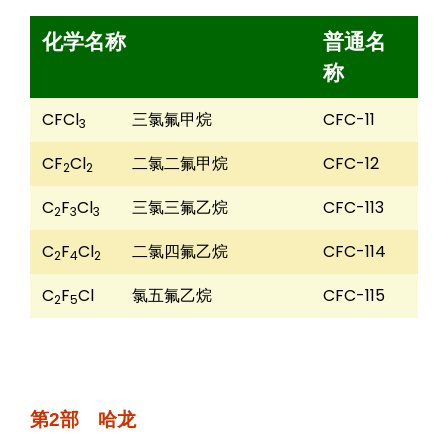
化学名称
普通名
称
CFCl
三氯氟甲烷
CFC-11
3
CF
Cl
二氯二氟甲烷
CFC-12
2
2
C
F
Cl
三氯三氟乙烷
CFC-113
2
3
3
C
F
Cl
二氯四氟乙烷
CFC-114
2
4
2
C
F
Cl
氯五氟乙烷
CFC-115
2
5
第2部 哈龙