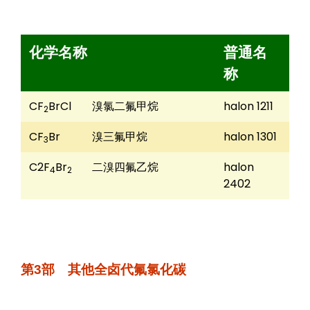
化学名称
普通名
称
CF
BrCl
溴氯二氟甲烷
halon 1211
2
CF
Br
溴三氟甲烷
halon 1301
3
C2F
Br
二溴四氟乙烷
halon
4
2
2402
第3部 其他全卤代氟氯化碳