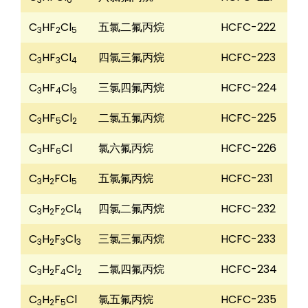
C
HF
Cl
五氯二氟丙烷
HCFC-222
3
2
5
C
HF
Cl
四氯三氟丙烷
HCFC-223
3
3
4
C
HF
Cl
三氯四氟丙烷
HCFC-224
3
4
3
C
HF
Cl
二氯五氟丙烷
HCFC-225
3
5
2
C
HF
Cl
氯六氟丙烷
HCFC-226
3
6
C
H
FCl
五氯氟丙烷
HCFC-231
3
2
5
C
H
F
Cl
四氯二氟丙烷
HCFC-232
3
2
2
4
C
H
F
Cl
三氯三氟丙烷
HCFC-233
3
2
3
3
C
H
F
Cl
二氯四氟丙烷
HCFC-234
3
2
4
2
C
H
F
Cl
氯五氟丙烷
HCFC-235
3
2
5