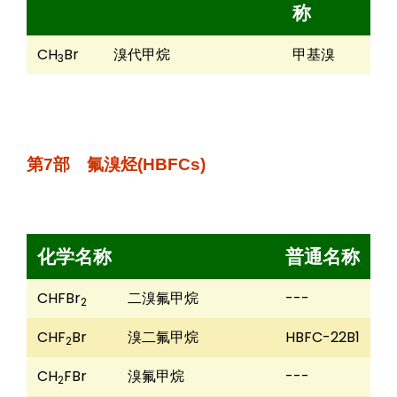
称
CH
Br
溴代甲烷
甲基溴
3
第7部 氟溴烃(HBFCs)
化学名称
普通名称
CHFBr
二溴氟甲烷
---
2
CHF
Br
溴二氟甲烷
HBFC-22B1
2
CH
FBr
溴氟甲烷
---
2