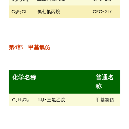
3
6
2
C
F
Cl
氯七氟丙烷
CFC-217
3
7
第4部 甲基氯仿
化学名称
普通名
称
C
H
Cl
1,1,1-三氯乙烷
甲基氯仿
2
3
3