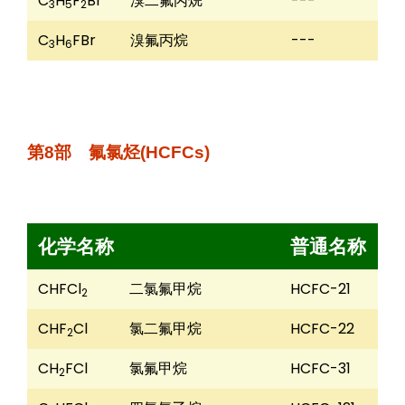
C
H
F
Br
溴二氟丙烷
---
3
5
2
C
H
FBr
溴氟丙烷
---
3
6
第8部 氟氯烃(HCFCs)
化学名称
普通名称
CHFCl
二氯氟甲烷
HCFC-21
2
CHF
Cl
氯二氟甲烷
HCFC-22
2
CH
FCl
氯氟甲烷
HCFC-31
2