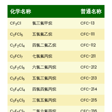
化学名称
普通名称
CF
Cl
氯三氟甲烷
CFC-13
3
C
FCl
五氯氟乙烷
CFC-111
2
5
C
F
Cl
四氯二氟乙烷
CFC-112
2
2
4
C
FCl
七氯氟丙烷
CFC-211
3
7
C
F
Cl
六氯二氟丙烷
CFC-212
3
2
6
C
F
Cl
五氯三氟丙烷
CFC-213
3
3
5
C
F
Cl
四氯四氟丙烷
CFC-214
3
4
4
C
F
Cl
三氯五氟丙烷
CFC-215
3
5
3
C
F
Cl
二氯六氟丙烷
CFC-216