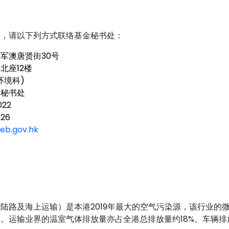
料，请以下列方式联络基金秘书处：
军澳唐贤街30号
北座12楼
环境科)
金秘书处
022
26
eb.gov.hk
陆路及海上运输）是本港2019年最大的空气污染源，该行业的
2%。运输业界的温室气体排放量亦占全港总排放量约18%。车辆