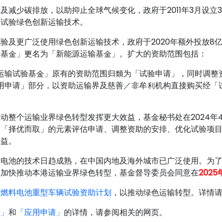
及减少碳排放，以助抑止全球气候变化，政府于2011年3月设
构试验绿色创新运输技术。
验及更广泛使用绿色创新运输技术，政府于2020年额外投放8
验基金」更名为「新能源运输基金」。扩大的资助范围包括：
运输试验基金」原有的资助范围归類为「试验申请」，同时调整
用申请」部分，以资助运输界及慈善／非牟利机构直接购买经「
动整个运输业界绿色转型发挥更大效益，基金秘书处在2024年
入「择优而取」的元素评估申请、调整资助的安排、优化试验项
效益。
及电池的技术日趋成熟，在中国内地及海外城市已广泛使用。为
效加快推动本港运输业界绿色转型，基金督导委员会同意在
202
氢燃料电池重型车辆试验资助计划
，以推动绿色运输转型。详情
请」
和
「应用申请」
的详情，请参阅相关的网页。