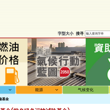
移
至
主
内
容
字型大小
搜寻
护
能源
气候变化
输基金