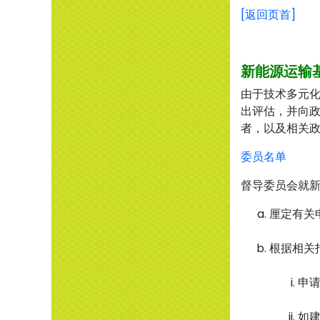
[返回页首]
新能源运输
由于技术多元化
出评估，并向
者，以及相关
委员名单
督导委员会就新
厘定有关
根据相关
申
如