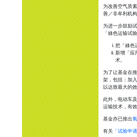
为改善空气质素
善／非牟利机
为进一步鼓励试
「綠色运输试
把「綠色
新增「应
术。
为了让基金在推
架，包括：加
以达致最大的
此外，电动车
运输技术，有
基金亦已推出
有关
「试验申