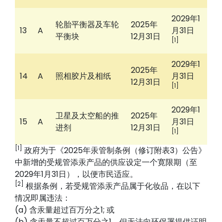
2029年1
轮胎平衡器及车轮
2025年
13
A
月31日
平衡块
12月31日
[1]
2029年1
2025年
14
A
照相胶片及相纸
月31日
12月31日
[1]
2029年1
卫星及太空船的推
2025年
15
A
月31日
进剂
12月31日
[1]
[1]
政府为于《2025年汞管制条例（修订附表3）公告》
中新增的受规管添汞产品的供应设定一个寛限期（至
202
9
年1月31日），以便市民适应。
[2]
根据条例，若受规管添汞产品属于化妆品，在以下
情况即属违法：
(a) 含汞量超过百万分之1; 或
(b) 含汞量不超过百万分之1，但无法向环保署提供证明