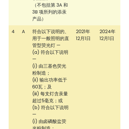
（不包括第 3A 和
3B 项所列的添汞
产品）
4
A
符合以下说明的、
2021年
2024年
用于一般照明的直
12月1日
12月1日
管型荧光灯 —
(a) 符合以下说明
—
(i) 由三基色荧光
粉制造；
(ii) 输出功率低于
60瓦；及
(iii) 每支灯含汞量
超过5毫克；或
(b) 符合以下说明
—
(i) 由卤磷酸盐荧
光粉制造；