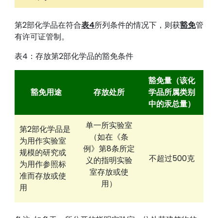
第2部化学品在符合
表4
所列条件的情况下，则获
豁免
管
有许可证管制。
表4：存放第2部化学品的豁免条件
豁免量（该化
豁免用途
存放处所
学品所属类别
中的汞总量）
单一所实验室
第2部化学品是
（如在《条
为用作实验室
例》第8条所定
规模的研究或
不超过500克
义的指明实验
为用作参照标
室存放或使
准而存放或使
用）
用