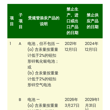
禁止生
子
产、进
禁止供
项
受规管添汞产品的
项
口或出
应产品
目
说明
目
口产品
的日期
的日期
1
A
电池，但不包括 —
2021年
2024年
(a) 含汞量按重量
12月1日
12月1日
计低于2%的钮扣
形锌氧化银电池；
或
(b) 含汞量按重量
计低于2%的钮扣
形锌空气电池
B
电池 —
2026年
2029年1
(a) 含汞量按重量
3月27日
月31日