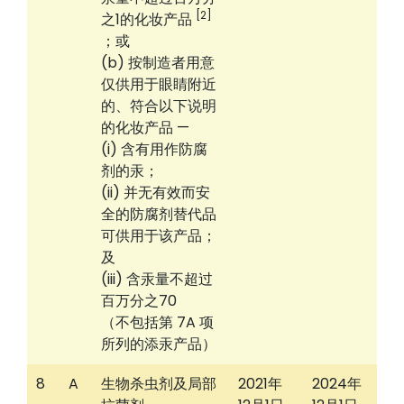
[2]
之1的化妆产品
；或
(b) 按制造者用意
仅供用于眼睛附近
的、符合以下说明
的化妆产品 —
(i) 含有用作防腐
剂的汞；
(ii) 并无有效而安
全的防腐剂替代品
可供用于该产品；
及
(iii) 含汞量不超过
百万分之70
（不包括第 7A 项
所列的添汞产品）
8
A
生物杀虫剂及局部
2021年
2024年