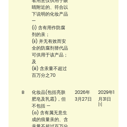
者用意仅供用于眼
睛附近的、符合以
下说明的化妆产品
—
(i) 含有用作防腐
剂的汞；
(ii) 并无有效而安
全的防腐剂替代品
可供用于该产品；
及
(iii) 含汞量不超过
百万分之70
B
化妆品(包括亮肤
2026年
2029年1
肥皂及乳霜)，但
3月27日
月31日
[1]
不包括 —
(a) 含有属无意生
成的痕量汞的、含
汞量不超过百万分