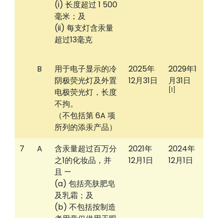
(i) 长度超过 1 500
毫米；及
(ii) 每支灯含汞量
超过13毫克
B
用于电子显示的冷
2025年
2029年1
阴极荧光灯及外置
12月31日
月31日
[1]
电极荧光灯，长度
不拘。
（不包括第 6A 项
所列的添汞产品）
7
A
含汞量超过百万分
2021年
2024年
之1的化妆品，并
12月1日
12月1日
且 —
(a) 包括亮肤肥皂
及乳霜；及
(b) 不包括按制造