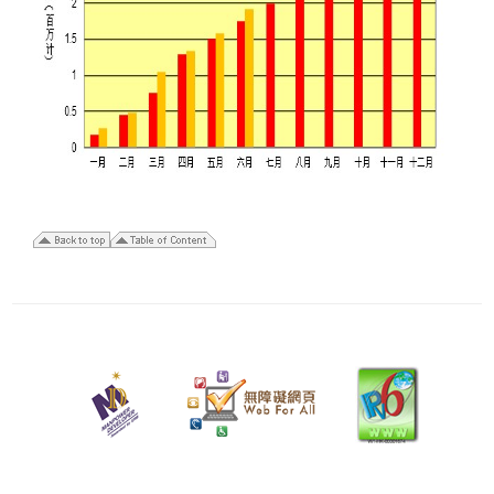
二
零
二
六
年
八