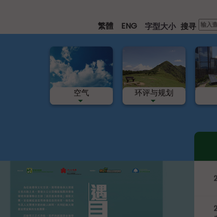
跳
至
繁體
ENG
字型大小
搜寻
主
要
内
容
空气
环评与规划