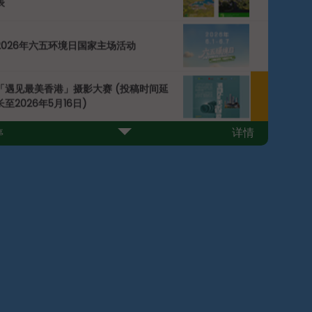
表
2026年六五环境日国家主场活动
「遇见最美香港」摄影大赛 (投稿时间延
长至2026年5月16日)
详情
停
2025年香港泳滩水质年报今天(2026年4
下一個
月1日)发表
公共电动车国标（GB/T）充电设施列表
减少使用包装约章
减废回收约章