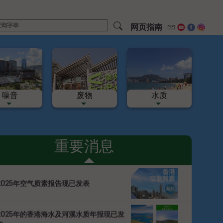
网页指南
电邮
Youtube
Facebo
Inst
噪音
废物
水质
重要消息
「庆祝中国共产党成立105周年」专项活动
上一個
2025年空气质素报告现已发表
2025年的香港海水及河溪水质年报现已发