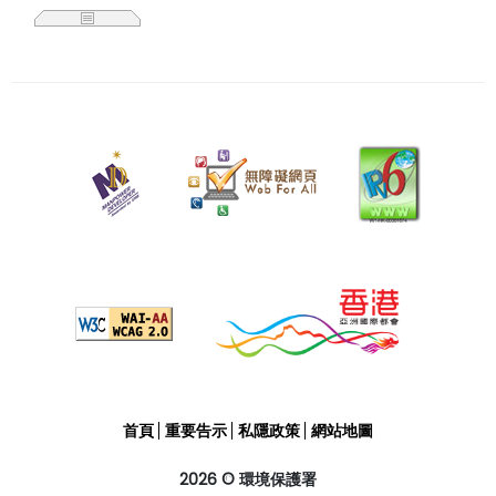
二
零
二
五
年
五
月
二
十
六
日
覆
首頁
重要告示
私隱政策
網站地圖
檢
日
2026 © 環境保護署