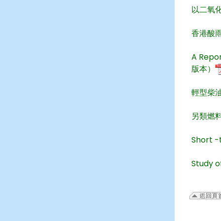
以二氧化
香港酸雨
A Repor
版本）
輕型柴
另類燃
Short 
Study 