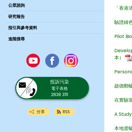
公眾諮詢
「香港清新
研究報告
驗證綠色
指引與參考資料
Pilot B
進階搜尋
Develop
Youtube
本）
Facebook
Instagram
Person
投訴污染
啟德郵
電子表格
2838 3111
在實驗
分享
RSS
A Stud
本地渡