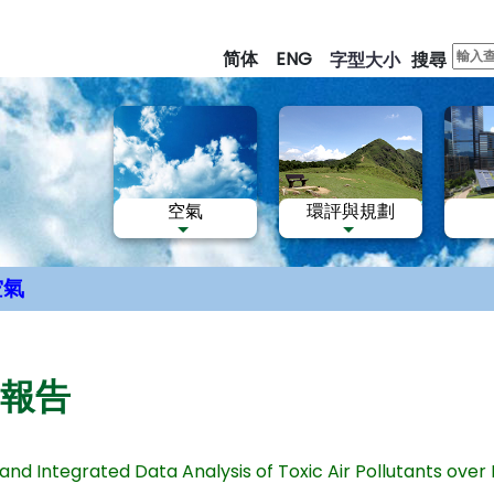
跳
至
简体
ENG
字型大小
搜尋
主
要
內
容
空氣
環評與規劃
空氣
報告
and Integrated Data Analysis of Toxic Air Pollutants