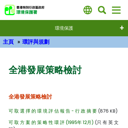
跳
至
主
要
環境保護
內
容
主頁
環評與規劃
主要內容
全港發展策略檢討
全港發展策略檢討
可 取 選 擇 的 環 境 評 估 報 告 - 行 政 摘 要
(876 KB)
可 取 方 案 的 策 略 性 環 評 (1995年 12月)
(只 有 英 文