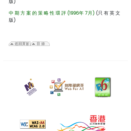
版)
中 期 方 案 的 策 略 性 環 評 (1996年 7月)
(只 有 英 文
版)
二
零
二
五
年
四
月
十
五