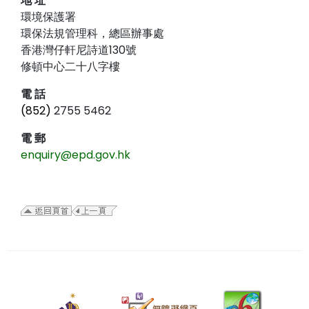
地 址
環境保護署
環保法規管理科，總區辦事處
香港灣仔軒尼詩道130號
修頓中心二十八字樓
電 話
(852)
2755 5462
電 郵
enquiry@epd.gov.hk
二
零