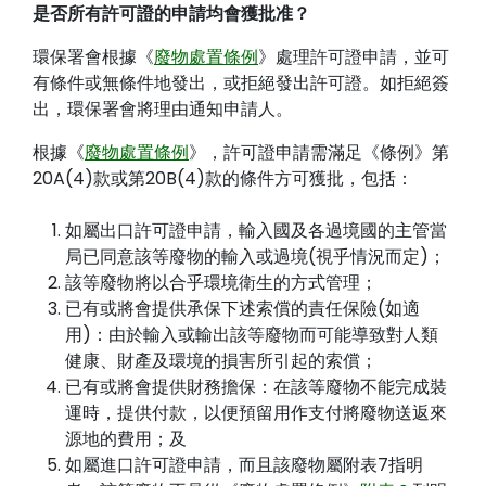
是否所有許可證的申請均會獲批准？
環保署會根據《
廢物處置條例
》處理許可證申請，並可
有條件或無條件地發出，或拒絕發出許可證。如拒絕簽
出，環保署會將理由通知申請人。
根據《
廢物處置條例
》，許可證申請需滿足《條例》第
20A(4)款或第20B(4)款的條件方可獲批，包括：
如屬出口許可證申請，輸入國及各過境國的主管當
局已同意該等廢物的輸入或過境(視乎情況而定)；
該等廢物將以合乎環境衛生的方式管理；
已有或將會提供承保下述索償的責任保險(如適
用)：由於輸入或輸出該等廢物而可能導致對人類
健康、財產及環境的損害所引起的索償；
已有或將會提供財務擔保：在該等廢物不能完成裝
運時，提供付款，以便預留用作支付將廢物送返來
源地的費用；及
如屬進口許可證申請，而且該廢物屬附表7指明