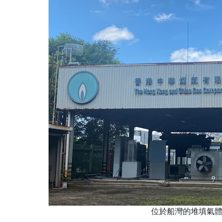
位於船灣的堆填氣