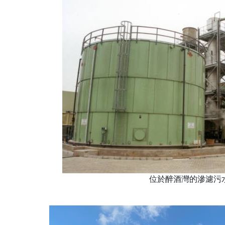
位於醉酒灣的滲濾污