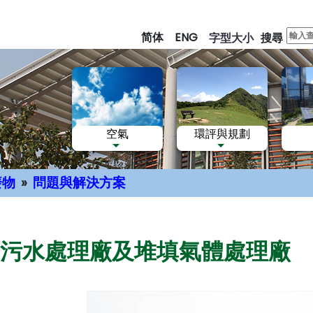
跳
至
简体
ENG
字型大小
搜尋
主
要
內
容
空氣
環評與規劃
廢物
問題與解決方案
污水處理廠及堆填氣體處理廠