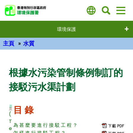
跳
至
主
要
環境保護
內
容
主頁
水質
主要內容
根據水污染管制條例制訂的
接駁污水渠計劃
目 錄
(
T
為 甚 麼 要 進 行 接 駁 工 程 ？
e
怎 樣 進 行 接 駁 工 程 ？