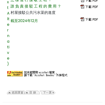
x
誰 負 責 接 駁 工 程 的 費 用 ？
t
村屋接駁公共污水渠的進度
A
lt
截至2024年12月
e
r
n
a
ti
v
e
)