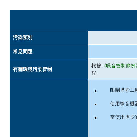
主要內容
嘈吵工作
污染類別
常見問題
根據
《噪音管制條例
有關環境污染管制
程。
限制嘈吵工
使用靜音機
當使用嘈吵