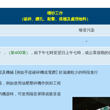
Skip
to
嘈吵工作
main
（破碎、鑽孔、敲擊、搭棚及處理物料）
content
噪音污染
-
》，（第400章）
，由下午七時至翌日上午七時，或公眾假期的
程及機械 (例如手提破碎機或電鑽) 於滋擾較少的時段進行
器，例如使用油壓壓碎機作拆卸工程
的機器時，可使用隔音屏障或吸音器