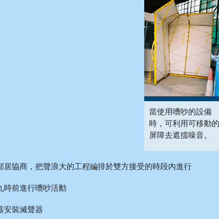
當使用嘈吵的設備
時，可利用可移動
屏障去遮擋噪音。
鄰居協商，把聲浪大的工程編排於雙方接受的時段內進行
九時前進行嘈吵活動
器安裝滅聲器