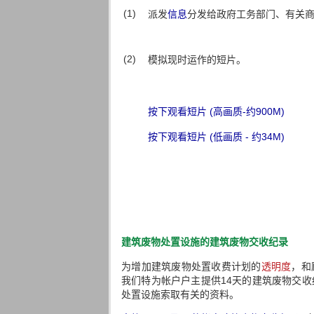
(1)
派发
信息
分发给政府工务部门、有关
(2)
模拟现时运作的短片。
按下观看短片 (高画质-约900M)
按下观看短片 (低画质 - 约34M)
建筑废物处置设施的建筑废物交收纪录
为增加建筑废物处置收费计划的
透明度
，和
我们特为帐户户主提供14天的建筑废物交
处置设施索取有关的资料。