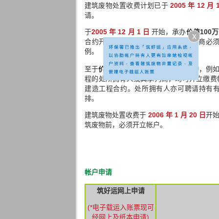
建筑废物处置收费计划已于
2005 年 12 月 
请。
于
2005 年 12 月 1 日
开始，承办
价值100
x
合约开立专用的缴费帐户。主要承判商必须
例。
至于
价值少于100万元的建造工程合约
，例
程的处所拥有人或其承判商，均可开立缴费帐
建造工程合约。处所拥有人亦可聘请持有
排。
建筑废物处置收费于
2006 年 1 月 20 日
开
筑废物前，必须开立帐户。
帐户申请
筑好运网上申请
(*电子载运入账票现可
经网上及纸本申请)