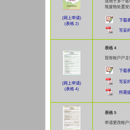
适用于多个各
筑废物处置安
(网上申请)
下载表
(表格 2)
写妥
表格 4
现有帐户户主
下载表
写妥
(网上申请)
(表格 4)
所需
表格 5
申请更改帐户