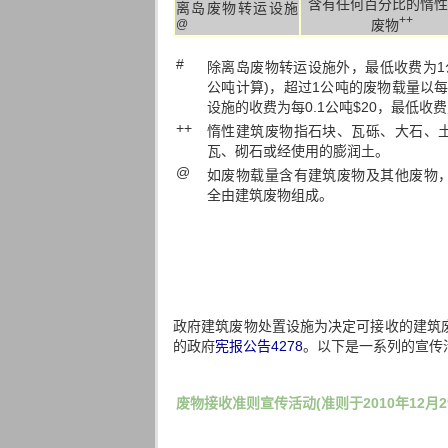
含有任何百分比的惰性
离岛废物转运设施
++
废物
@
#
除离岛废物转运设施外，最低收费为1
公吨计算)，超过1公吨的废物载量以每
设施的收费为每0.1公吨$20，最低收费
++
惰性建筑废物指石块、瓦砾、大石、
瓦、砌石或经使用的膨润土。
@
如废物载量含有建筑废物及其他废物
全由建筑废物组成。
政府建筑废物处置设施为决定可接收的建筑废
的政府
宪报公告4278
。以下是一系列的宣传
废物接收准则宣传活动(准则于2010年12月2