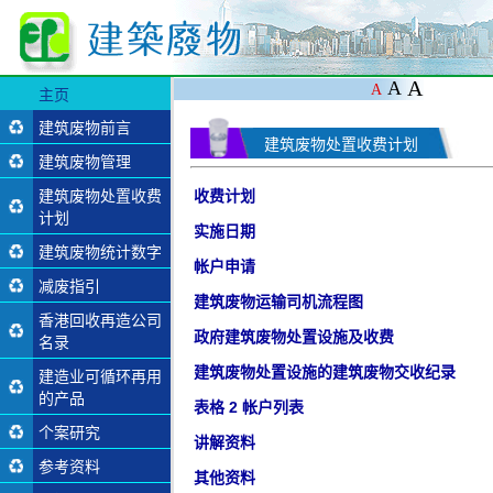
A
A
A
主页
建筑废物前言
建筑废物处置收费计划
建筑废物管理
公众填料接收设施
建筑废物处置收费
收费计划
筛选分类设施
计划
堆填区
实施日期
建筑废物统计数字
离岛废物转运设施
帐户申请
减废指引
制订减废计划
建筑废物运输司机流程图
香港回收再造公司
低废物量的建筑设
政府建筑废物处置设施及收费
名录
计及技术
建筑废物处置设施的建筑废物交收纪录
建造业可循环再用
原料管理
再造建造物料名录
的产品
表格 2 帐户列表
废物管理
建造业可循环再用
个案研究
的物料
讲解资料
教育及培训
参考资料
其他资料