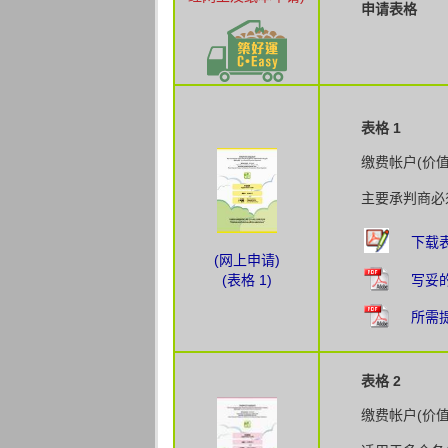
申请表格
表格 1
缴费帐户(价
主要承判商必
下载表
(网上申请)
(表格 1)
写妥
所需
表格 2
缴费帐户(价值