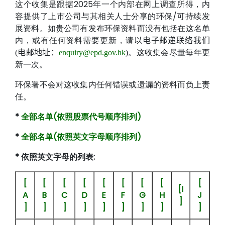
这个收集是跟据2025年一个内部在网上调查所得，内
容提供了上市公司与其相关人士分享的环保/可持续发
展资料。如贵公司有发布环保资料而没有包括在这名单
内，或有任何资料需要更新，请
以电子邮递联络我们
。这收集会尽量每年更
(电邮地址：
enquiry@epd.gov.hk
)
新一次。
环保署不会对这收集内任何错误或遗漏的资料而负上责
任。
*
全部名单(依照股票代号顺序排列)
*
全部名单(依照英文字母顺序排列)
* 依照英文字母的列表:
[
[
[
[
[
[
[
[
[
[I
A
B
C
D
E
F
G
H
J
]
]
]
]
]
]
]
]
]
]