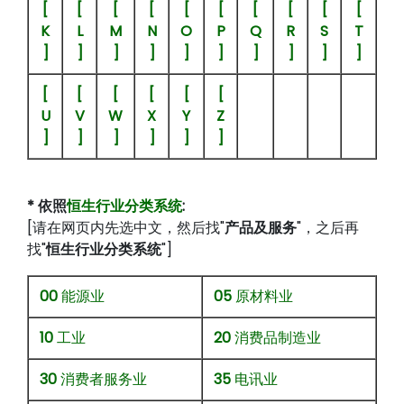
[
[
[
[
[
[
[
[
[
[
K
L
M
N
O
P
Q
R
S
T
]
]
]
]
]
]
]
]
]
]
[
[
[
[
[
[
U
V
W
X
Y
Z
]
]
]
]
]
]
* 依照
恒生行业分类系统
:
[请在网页内先选中文，然后找"
产品及服务
"，之后再
找"
恒生行业分类系统
"]
00
能源业
05
原材料业
10
工业
20
消费品制造业
30
消费者服务业
35
电讯业