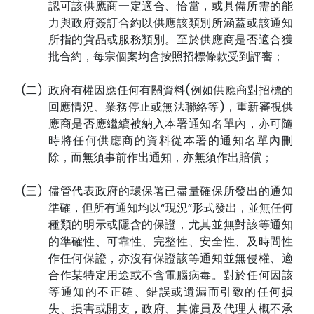
認可該供應商一定適合、恰當，或具備所需的能
力與政府簽訂合約以供應該類別所涵蓋或該通知
所指的貨品或服務類別。至於供應商是否適合獲
批合約，每宗個案均會按照招標條款受到評審；
(二)
政府有權因應任何有關資料(例如供應商對招標的
回應情況、業務停止或無法聯絡等)，重新審視供
應商是否應繼續被納入本署通知名單內，亦可隨
時將任何供應商的資料從本署的通知名單內刪
除，而無須事前作出通知，亦無須作出賠償；
(三)
儘管代表政府的環保署已盡量確保所發出的通知
準確，但所有通知均以“現況”形式發出，並無任何
種類的明示或隱含的保證，尤其並無對該等通知
的準確性、可靠性、完整性、安全性、及時間性
作任何保證，亦沒有保證該等通知並無侵權、適
合作某特定用途或不含電腦病毒。對於任何因該
等通知的不正確、錯誤或遺漏而引致的任何損
失、損害或開支，政府、其僱員及代理人概不承