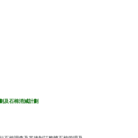
劃及石棉消減計劃