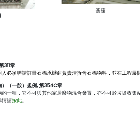
簷篷
頂
第311章
用人必須聘請註冊石棉承辦商負責清拆含石棉物料，並在工程展開
）（一般）規例, 第354C章
物的一種，它不可與其他家居廢物混合棄置，亦不可於垃圾收集
詳情請
按此
。