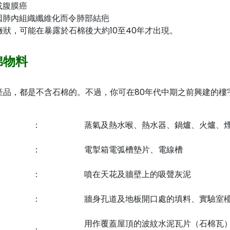
或腹膜癌
 因肺內組織纖維化而令肺部結疤
狀，可能在暴露於石棉後大約10至40年才出現。
棉物料
產品，都是不含石棉的。不過，你可在80年代中期之前興建的樓
：
蒸氣及熱水喉、熱水器、鍋爐、火爐、
：
電掣箱電弧槽墊片、電線槽
：
噴在天花及牆壁上的吸聲灰泥
：
牆身孔道及地板開口處的填料、實驗室
用作覆蓋屋頂的波紋水泥瓦片（石棉瓦
：