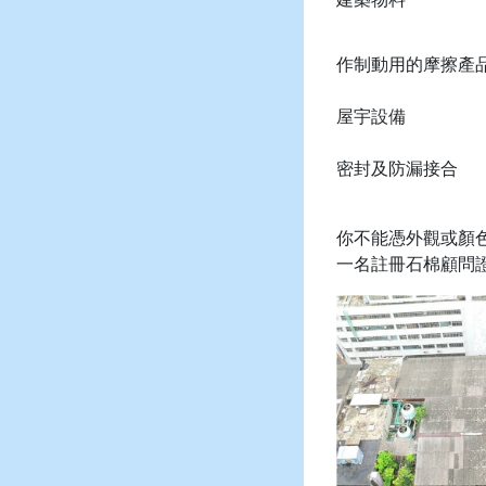
作制動用的摩擦產
屋宇設備
密封及防漏接合
你不能憑外觀或顏
一名註冊石棉顧問