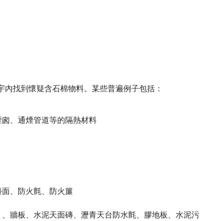
宇內找到懷疑含石棉物料。某些普遍例子包括：
煙囪、通煙管道等的隔熱材料
檯面、防火氈、防火簾
）、牆板、水泥天面磚、瀝青天台防水氈、膠地板、水泥污