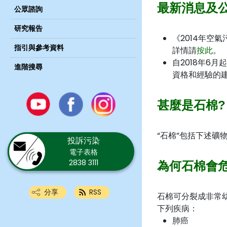
最新消息及
公眾諮詢
研究報告
《2014年空
指引與參考資料
詳情請
按此
。
自2018年6
進階搜尋
資格和經驗的
Youtube
甚麼是石棉?
Facebook
Instagram
“石棉”包括下述
投訴污染
電子表格
2838 3111
為何石棉會
分享
RSS
石棉可分裂成非常
下列疾病：
肺癌