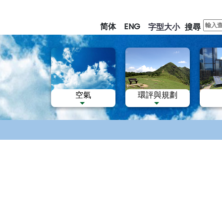
跳
至
简体
ENG
字型大小
搜尋
主
要
內
容
空氣
環評與規劃