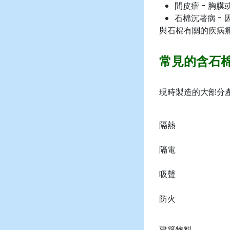
間皮瘤
- 胸膜
石棉沉著病
-
與石棉有關的疾病癥
常見的含石
現時製造的大部分
隔熱
隔電
吸聲
防火
建築物料