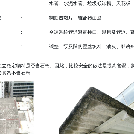
水管、水泥水管、垃圾傾卸槽、天花板
品
：
制動器襯片、離合器面層
：
空調系統管道避震接口、纜槽及管道、
：
襯墊、泵及閥的壓蓋填料、油灰、黏著
色去確定物料是否含石棉。因此，比較安全的做法是提高警覺，
證實為不含石棉。