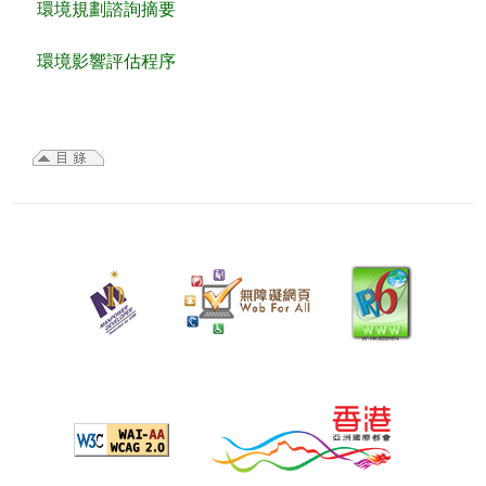
環境規劃諮詢摘要
環境影響評估程序
二
零
二
六
年
一
月
五
日
修