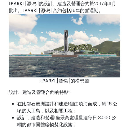
I·PARK1 [源·島]的設計、建造及營運合約於2017年11月
批出。I·PARK1 [源·島]合約包括15年的營運期。
I·PARK1 [源·島]的構想圖
設計、建造及營運合約的特點:-
在比鄰石鼓洲設計和建造1個由填海而成，約 16 公
頃的人工島，以及相關工程；
設計，建造和營運1座最高處理量達每日 3,000 公
噸的都市固體廢物焚化設施；