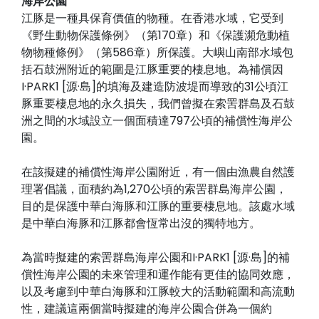
海岸公園
江豚是一種具保育價值的物種。在香港水域，它受到
《野生動物保護條例》（第170章）和《保護瀕危動植
物物種條例》（第586章）所保護。大嶼山南部水域包
括石鼓洲附近的範圍是江豚重要的棲息地。為補償因
I·PARK1 [源·島]的填海及建造防波堤而導致的31公頃江
豚重要棲息地的永久損失，我們曾擬在索罟群島及石鼓
洲之間的水域設立一個面積達797公頃的補償性海岸公
園。
在該擬建的補償性海岸公園附近，有一個由漁農自然護
理署倡議，面積約為1,270公頃的索罟群島海岸公園，
目的是保護中華白海豚和江豚的重要棲息地。該處水域
是中華白海豚和江豚都會恆常出沒的獨特地方。
為當時擬建的索罟群島海岸公園和I·PARK1 [源·島]的補
償性海岸公園的未來管理和運作能有更佳的協同效應，
以及考慮到中華白海豚和江豚較大的活動範圍和高流動
性，建議這兩個當時擬建的海岸公園合併為一個約