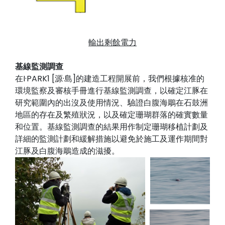
輸出剩餘電力
基線監測調查
在I·PARK1 [源·島]的建造工程開展前，我們根據核准的
環境監察及審核手冊進行基線監測調查，以確定江豚在
研究範圍內的出沒及使用情況、驗證白腹海鵰在石鼓洲
地區的存在及繁殖狀況，以及確定珊瑚群落的確實數量
和位置。基線監測調查的結果用作制定珊瑚移植計劃及
詳細的監測計劃和緩解措施以避免於施工及運作期間對
江豚及白腹海鵰造成的滋擾。