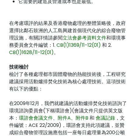
它需要的建造及營運成本也是最低。
在考慮環評的結果及香港廢物處理的整體策略後，政府
選擇比鄰石鼓洲的人工島興建首個現代化的綜合廢物管
理設施，有關詳情請參閱
立法會參考資料文件
和環境事
務委員會文件編號：1.
CB(1)1369/11-12(01)
和 2.
CB(1)1628/11-12(01)
。
技術檢討
檢討了各種處理都市固體廢物的熱能技術後，工程研究
建議採用活動爐排焚化技術為核心處理技術。這項技術
有以下的優點：
在2009年12月，我們就建議的活動爐排焚化技術諮詢了
環境諮詢委員會(下稱環諮會)(會議文件只提供英文版
本：
環諮會會議文件
、
附件A
、
附件B
和
會議記錄
，文
件編號：ACE 22/2009)，環諮會支持此項建議，並贊
成綜合廢物管理設施應包括一座每日處理量為200公噸