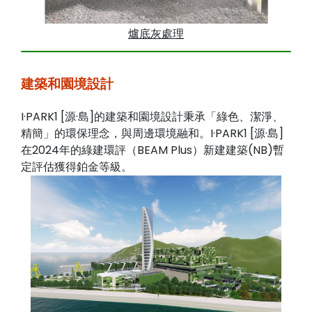
爐底灰處理
建築和園境設計
I·PARK1 [源·島]的建築和園境設計秉承「綠色、潔淨、
精簡」的環保理念，與周邊環境融和。I·PARK1 [源·島]
在2024年的綠建環評（BEAM Plus）新建建築(NB)暫
定評估獲得鉑金等級。