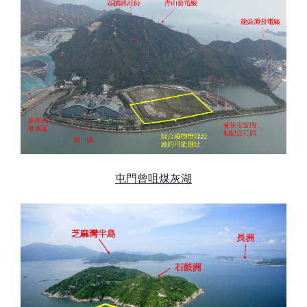
屯門曾咀煤灰湖