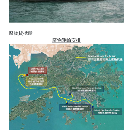
廢物貨櫃船
廢物運輸安排