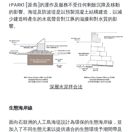
I·PARK1 [源·島]的運作及服務不受任何剩餘沉降及移動
的影響。海堤及防波堤是以預製混凝土結構建造，以減
少建造時產生的水底聲音對江豚的滋擾和對水質的影
響。
深層水泥拌合法
生態海岸線
面向石鼓洲的人工島海堤設計為環保的生態海岸線，並
加入了不同生態元素以提供適合的生態環境予潮間帶及