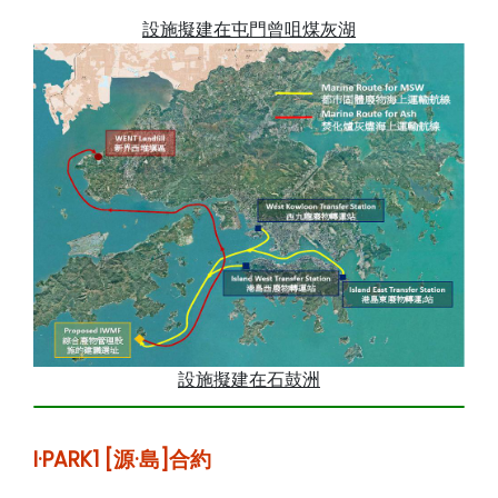
設施擬建在屯門曾咀煤灰湖
設施擬建在石鼓洲
I·PARK1 [源·島]
合約