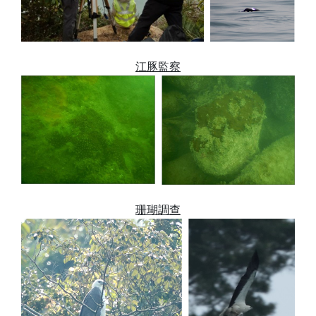
江豚監察
珊瑚調查