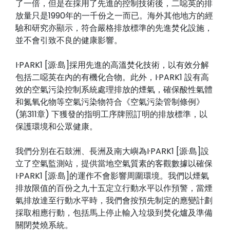
了一倍，但是在採用了先進的控制技術後，二噁英的排
放量只是1990年的一千份之一而已。海外其他地方的經
驗和研究亦顯示，符合嚴格排放標準的先進焚化設施，
並不會引致不良的健康影響。
I·PARK1 [源·島]採用先進的高溫焚化技術，以有效分解
包括二噁英在內的有機化合物。此外，I·PARK1
設有高
效的空氣污染控制系統處理排放的煙氣，確保酸性氣體
《空氣污染管制條例》
和氮氧化物等空氣污染物符合
(第311章) 下獲發的指明工序牌照訂明的排放標準，以
保護環境和公眾健康
。
我們分別在石鼓洲、長洲及南大嶼為I·PARK1 [源·島]設
立了空氣監測站，提供當地空氣質素的客觀數據以確保
I·PARK1 [源·島]的運作不會影響周圍環境。我們以煙氣
排放限值的百份之九十五定立行動水平以作預警，當煙
氣排放達至行動水平時，我們會按預先制定的應變計劃
採取相應行動，包括馬上停止輸入垃圾到焚化爐及準備
關閉焚燒系統。