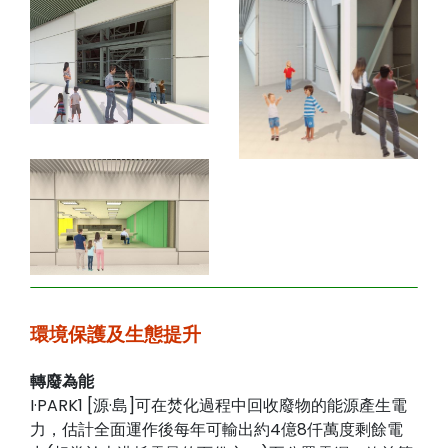
環境保護及生態提升
轉廢為能
I·PARK1 [源·島]可在焚化過程中回收廢物的能源產生電
力，估計全面運作後每年可輸出約4億8仟萬度剩餘電