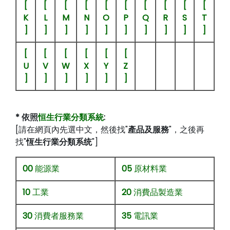
[
[
[
[
[
[
[
[
[
[
K
L
M
N
O
P
Q
R
S
T
]
]
]
]
]
]
]
]
]
]
[
[
[
[
[
[
U
V
W
X
Y
Z
]
]
]
]
]
]
* 依照
恒生行業分類系統
:
[請在網頁內先選中文，然後找"
產品及服務
"，之後再
找"
恆生行業分類系统
"]
00
能源業
05
原材料業
10
工業
20
消費品製造業
30
消費者服務業
35
電訊業