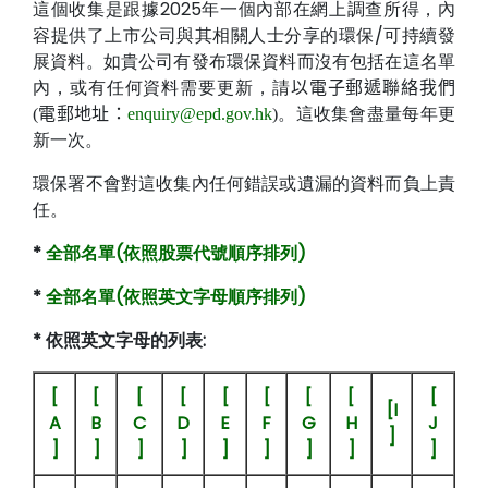
這個收集是跟據2025年一個內部在網上調查所得，內
容提供了上市公司與其相關人士分享的環保/可持續發
展資料。如貴公司有發布環保資料而沒有包括在這名單
內，或有任何資料需要更新，請
以電子郵遞聯絡我們
。這收集會盡量每年更
(電郵地址：
enquiry@epd.gov.hk
)
新一次。
環保署不會對這收集內任何錯誤或遺漏的資料而負上責
任。
*
全部名單(依照股票代號順序排列)
*
全部名單(依照英文字母順序排列)
* 依照英文字母的列表:
[
[
[
[
[
[
[
[
[
[I
A
B
C
D
E
F
G
H
J
]
]
]
]
]
]
]
]
]
]