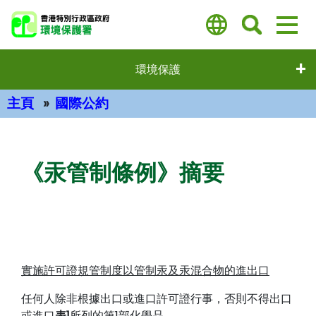
跳
至
主
要
環境保護
內
容
主頁
國際公約
主要內容
《汞管制條例》摘要
實施許可證規管制度以管制汞及汞混合物的進出口
任何人除非根據出口或進口許可證行事，否則不得出口
或進口
表1
所列的第1部化學品。