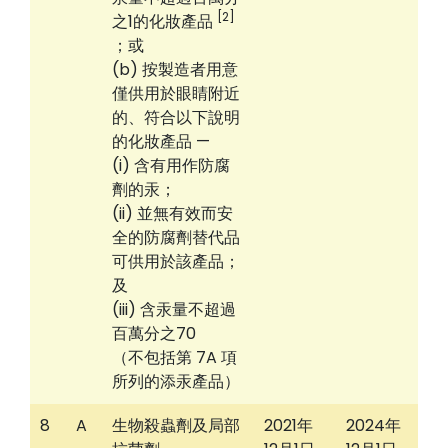
[2]
之1的化妝產品
；或
(b) 按製造者用意
僅供用於眼睛附近
的、符合以下說明
的化妝產品 —
(i) 含有用作防腐
劑的汞；
(ii) 並無有效而安
全的防腐劑替代品
可供用於該產品；
及
(iii) 含汞量不超過
百萬分之70
（不包括第 7A 項
所列的添汞產品）
8
A
生物殺蟲劑及局部
2021年
2024年