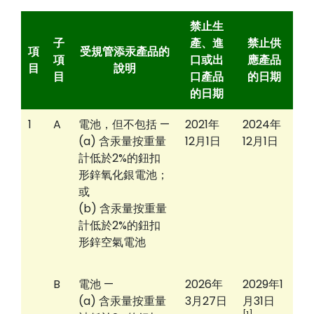
禁止生
子
產、進
禁止供
項
受規管添汞產品的
項
口或出
應產品
目
說明
目
口產品
的日期
的日期
1
A
電池，但不包括 —
2021年
2024年
(a) 含汞量按重量
12月1日
12月1日
計低於2%的鈕扣
形鋅氧化銀電池；
或
(b) 含汞量按重量
計低於2%的鈕扣
形鋅空氣電池
B
電池 —
2026年
2029年1
(a) 含汞量按重量
3月27日
月31日