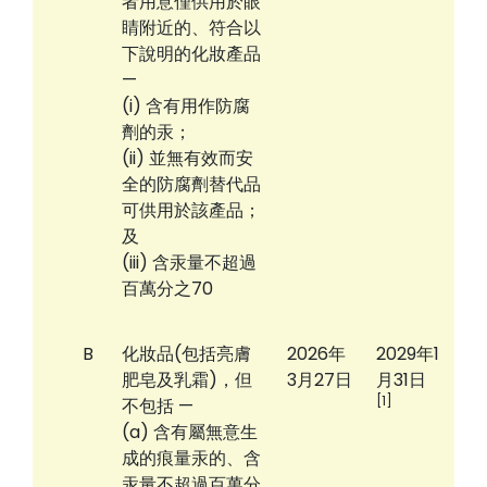
者用意僅供用於眼
睛附近的、符合以
下說明的化妝產品
—
(i) 含有用作防腐
劑的汞；
(ii) 並無有效而安
全的防腐劑替代品
可供用於該產品；
及
(iii) 含汞量不超過
百萬分之70
B
化妝品(包括亮膚
2026年
2029年1
肥皂及乳霜)，但
3月27日
月31日
[1]
不包括 —
(a) 含有屬無意生
成的痕量汞的、含
汞量不超過百萬分