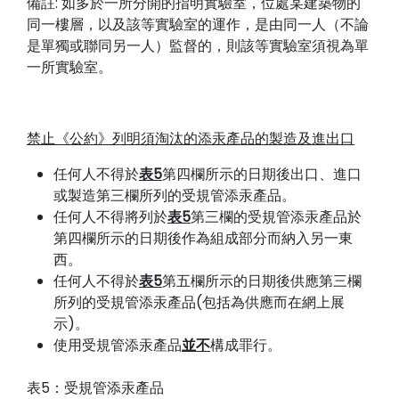
備註: 如多於一所分開的指明實驗室，位處某建築物的
同一樓層，以及該等實驗室的運作，是由同一人（不論
是單獨或聯同另一人）監督的，則該等實驗室須視為單
一所實驗室。
禁止《公約》列明須淘汰的添汞產品的製造及進出口
任何人不得於
表5
第四欄所示的日期後出口、進口
或製造第三欄所列的受規管添汞產品。
任何人不得將列於
表5
第三欄的受規管添汞產品於
第四欄所示的日期後作為組成部分而納入另一東
西。
任何人不得於
表5
第五欄所示的日期後供應第三欄
所列的受規管添汞產品(包括為供應而在網上展
示)。
使用受規管添汞產品
並不
構成罪行。
表5：受規管添汞產品