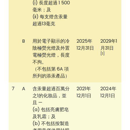
(i) 長度超過 1 500
毫米；及
(ii) 每支燈含汞量
超過13毫克
B
用於電子顯示的冷
2025年
2029年1
陰極熒光燈及外置
12月31日
月31日
[1]
電極熒光燈，長度
不拘。
（不包括第 6A 項
所列的添汞產品）
7
A
含汞量超過百萬分
2021年
2024年
之1的化妝品，並
12月1日
12月1日
且 —
(a) 包括亮膚肥皂
及乳霜；及
(b) 不包括按製造