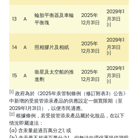
2029年1
輪胎平衡器及車輪
2025年
13
A
月31日
平衡塊
12月31日
[1]
2029年1
2025年
14
A
照相膠片及相紙
月31日
12月31日
[1]
2029年1
衞星及太空船的推
2025年
15
A
月31日
進劑
12月31日
[1]
[1]
政府為於《2025年汞管制條例（修訂附表3）公告》
中新增的受規管添汞產品的供應設定一個寛限期（至
202
9
年1月31日），以便市民適應。
[2]
根據條例，若受規管添汞產品屬於化妝品，在以下
情況即屬違法：
(a) 含汞量超過百萬分之1; 或
(b) 含汞量不超過百萬分之1，但無法向環保署提供證明