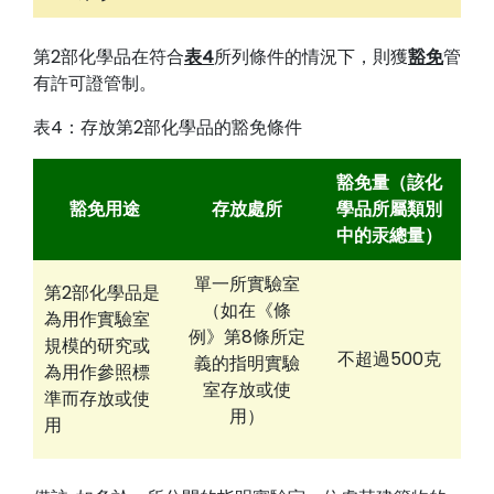
第2部化學品在符合
表4
所列條件的情況下，則獲
豁免
管
有許可證管制。
表4：存放第2部化學品的豁免條件
豁免量（該化
豁免用途
存放處所
學品所屬類別
中的汞總量）
單一所實驗室
第2部化學品是
（如在《條
為用作實驗室
例》第8條所定
規模的研究或
不超過500克
義的指明實驗
為用作參照標
室存放或使
準而存放或使
用）
用