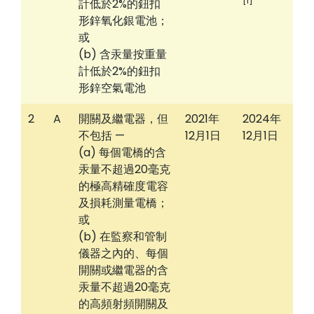
[1]
計低於2%的鈕扣
形鋅氧化銀電池；
或
(b) 含汞量按重量
計低於2%的鈕扣
形鋅空氣電池
2
A
開關及繼電器，但
2021年
2024年
不包括 —
12月1日
12月1日
(a) 每個電橋的含
汞量不超過20毫克
的極高精確度電容
及損耗測量電橋；
或
(b) 在監察和管制
儀器之內的、每個
開關或繼電器的含
汞量不超過20毫克
的高頻射頻開關及