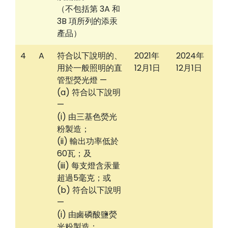
（不包括第 3A 和
3B 項所列的添汞
產品）
4
A
符合以下說明的、
2021年
2024年
用於一般照明的直
12月1日
12月1日
管型熒光燈 —
(a) 符合以下說明
—
(i) 由三基色熒光
粉製造；
(ii) 輸出功率低於
60瓦；及
(iii) 每支燈含汞量
超過5毫克；或
(b) 符合以下說明
—
(i) 由鹵磷酸鹽熒
光粉製造；