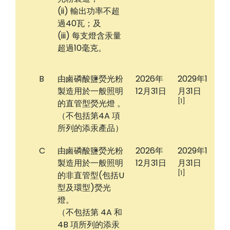
(ii) 輸出功率不超
過40瓦；及
(iii) 每支燈含汞量
超過10毫克。
B
由鹵磷酸鹽熒光粉
2026年
2029年1
製造用於一般照明
12月31日
月31日
[1]
的直管型熒光燈 。
（不包括第4A 項
所列的添汞產品）
C
由鹵磷酸鹽熒光粉
2026年
2029年1
製造用於一般照明
12月31日
月31日
[1]
的非直管型(包括U
型及環型)熒光
燈。
（不包括第 4A 和
4B 項所列的添汞