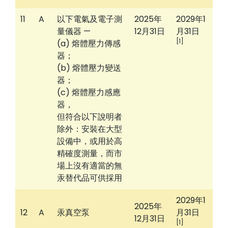
11
A
以下電氣及電子測
2025年
2029年1
量儀器 —
12月31日
月31日
[1]
(a) 熔體壓力傳感
器；
(b) 熔體壓力變送
器；
(c) 熔體壓力感應
器，
但符合以下說明者
除外：安裝在大型
設備中，或用於高
精確度測量，而市
場上沒有適當的無
汞替代品可供採用
2029年1
2025年
12
A
汞真空泵
月31日
12月31日
[1]