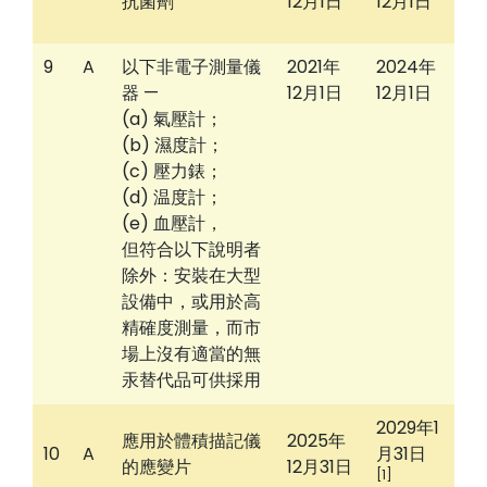
抗菌劑
12月1日
12月1日
9
A
以下非電子測量儀
2021年
2024年
器 —
12月1日
12月1日
(a) 氣壓計；
(b) 濕度計；
(c) 壓力錶；
(d) 温度計；
(e) 血壓計，
但符合以下說明者
除外：安裝在大型
設備中，或用於高
精確度測量，而市
場上沒有適當的無
汞替代品可供採用
2029年1
應用於體積描記儀
2025年
10
A
月31日
的應變片
12月31日
[1]