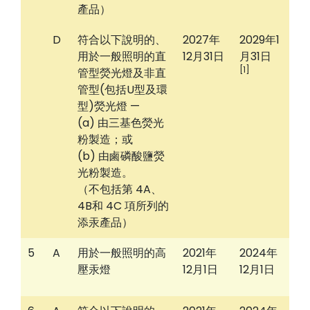
產品）
D
符合以下說明的、
2027年
2029年1
用於一般照明的直
12月31日
月31日
[1]
管型熒光燈及非直
管型(包括U型及環
型)熒光燈 —
(a) 由三基色熒光
粉製造；或
(b) 由鹵磷酸鹽熒
光粉製造。
（不包括第 4A、
4B和 4C 項所列的
添汞產品）
5
A
用於一般照明的高
2021年
2024年
壓汞燈
12月1日
12月1日