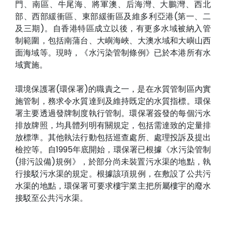
門、南區、牛尾海、將軍澳、后海灣、大鵬灣、西北
部、西部緩衝區、東部緩衝區及維多利亞港(第一、二
及三期)。自香港特區成立以後，有更多水域被納入管
制範圍，包括南蒲台、大嶼海峽、大澳水域和大嶼山西
面海域等。現時，《水污染管制條例》已於本港所有水
域實施。
環境保護署(環保署)的職責之一，是在水質管制區內實
施管制，務求令水質達到及維持既定的水質指標。環保
署主要透過發牌制度執行管制。環保署簽發的每個污水
排放牌照，均具體列明有關規定，包括需達致的定量排
放標準。其他執法行動包括巡查處所、處理投訴及提出
檢控等。自1995年底開始，環保署已根據《水污染管制
(排污設備)規例》，於部分尚未裝置污水渠的地點，執
行接駁污水渠的規定。根據該項規例，在敷設了公共污
水渠的地點，環保署可要求樓宇業主把所屬樓宇的廢水
接駁至公共污水渠。