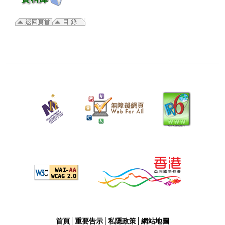
二
零
二
六
年
一
月
十
六
日
修
訂
首頁
重要告示
私隱政策
網站地圖