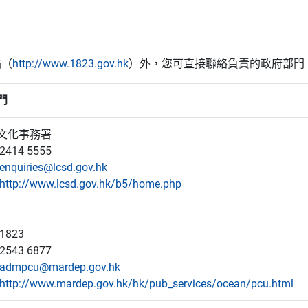
站（
http://www.1823.gov.hk
）外，您可直接聯絡負責的政府部門
門
文化事務署
414 5555
enquiries@lcsd.gov.hk
http://www.lcsd.gov.hk/b5/home.php
1823
543 6877
admpcu@mardep.gov.hk
http://www.mardep.gov.hk/hk/pub_services/ocean/pcu.html