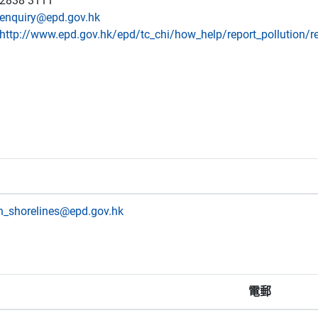
838 3111
enquiry@epd.gov.hk
http://www.epd.gov.hk/epd/tc_chi/how_help/report_pollution/re
n_shorelines@epd.gov.hk
電郵