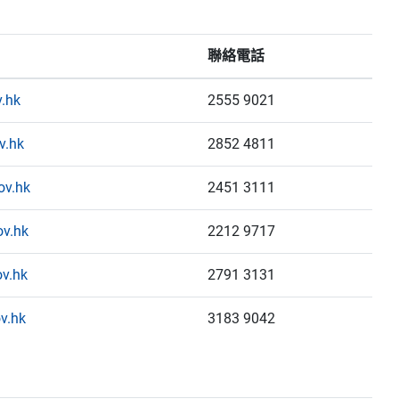
聯絡電話
.hk
2555 9021
v.hk
2852 4811
ov.hk
2451 3111
v.hk
2212 9717
v.hk
2791 3131
v.hk
3183 9042