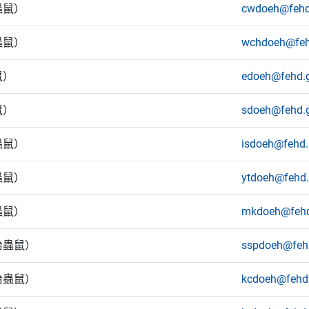
蟲鼠）
cwdoeh@fehd
蟲鼠）
wchdoeh@feh
鼠）
edoeh@fehd.
鼠）
sdoeh@fehd.
蟲鼠）
isdoeh@fehd.
蟲鼠）
ytdoeh@fehd.
蟲鼠）
mkdoeh@fehd
治蟲鼠）
sspdoeh@feh
治蟲鼠）
kcdoeh@fehd.