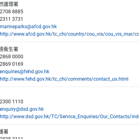
然護理署
708 8885
311 3731
marineparks@afcd.gov.hk
http://www.afcd.gov.hk/tc_chi/country/cou_vis/cou_vis_mar/c
境衞生署
868 0000
869 0169
enquiries@fehd.gov.hk
http://www.fehd.gov.hk/tc_chi/comments/contact_us.html
300 1110
enquiry@dsd.gov.hk
http://www.dsd.gov.hk/TC/Service_Enquiries/Our_Contacts/ind
護署