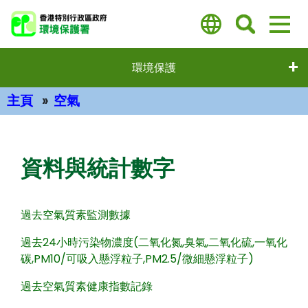
跳
至
主
要
環境保護
內
容
主頁
空氣
主要內容
資料與統計數字
過去空氣質素監測數據
過去24小時污染物濃度(二氧化氮,臭氣,二氧化硫,一氧化
碳,PM10/可吸入懸浮粒子,PM2.5/微細懸浮粒子)
過去空氣質素健康指數記錄