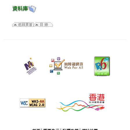
二
零
二
五
年
十
二
月
二
十
三
日