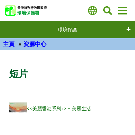
跳
至
主
要
環境保護
內
容
主頁
資源中心
主要內容
短片
<<美麗香港系列>> - 美麗生活