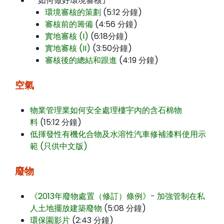
「如何做好環境審核｣
環境審核的策劃
(5:12 分鐘)
審核前的籌備
(4:56 分鐘)
實地審核 (I)
(6:18分鐘)
實地審核 (II)
(3:50分鐘)
審核後的總結和跟進
(4:19 分鐘)
空氣
物業管理業如何安全處理樓宇內的含石棉物
料
(15:12 分鐘)
低揮發性有機化合物及水溶性汽車修補漆料使用示
範 (只供中文版)
廢物
《2013年廢物處置（修訂）條例》- 加強管制在私
人土地擺放建築廢物
(5:08 分鐘)
環保園影片
(2:43 分鐘)