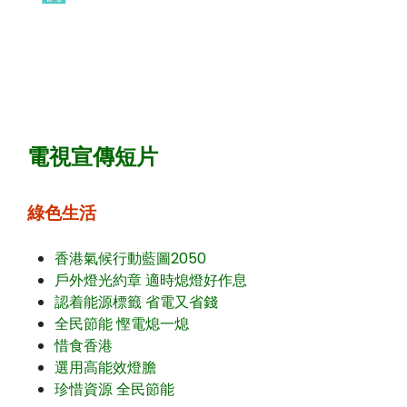
電視宣傳短片
綠色生活
香港氣候行動藍圖2050
戶外燈光約章 適時熄燈好作息
認着能源標籤 省電又省錢
全民節能 慳電熄一熄
惜食香港
選用高能效燈膽
珍惜資源 全民節能