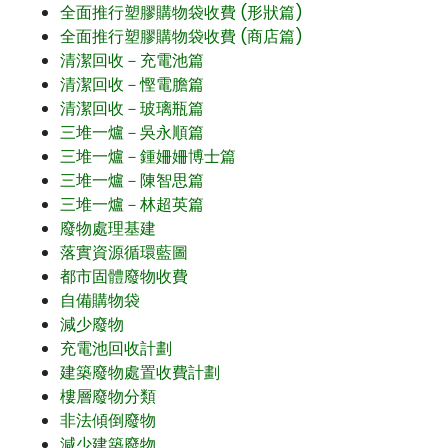
全面推行塑膠購物袋收費 (形狀篇)
全面推行塑膠購物袋收費 (商店篇)
清潔回收－充電池篇
清潔回收－慳電膽篇
清潔回收－玻璃瓶篇
三堆一爐－吳永順篇
三堆一爐－鍾姍姍博士篇
三堆一爐－陳智思篇
三堆一爐－林超英篇
廢物處理基建
落實資源循環藍圖
都市固體廢物收費
自備購物袋
減少廢物
充電池回收計劃
建築廢物處置收費計劃
樓層廢物分類
非法傾倒廢物
減少建築廢物