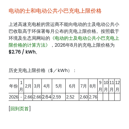
电动的士和电动
公共
小巴充电上限价格
上述高速充电桩的营运商不能向电动的士及电动公共小
巴收取高于环保署每月公布的充电上限价格。按照载于
环境及生态局网站的
《电动的士及电动公共小巴充电上
限价格的计算方法》
，2026年8月的充电上限价格为
$2.76 / kWh
。
历史充电上限价格（$／kWh）：
1
9
10
11
12
2月
3月
4月
5月
6月
7月
8月
年份
月
月
月
月
月
2.64
2026
-
2.66
2.66
2.59
2.52
2.60
2.76
[
回到页首
]