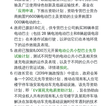
验及广泛使用绿色创新及低碳运输技术。基金在
「应用申请」
下推出资助计划，资助专营巴士营办
商购置约600辆电动巴士及资助的士业界购置3
000辆电动的士。
政府已拨款1.8亿元，供专营巴士公司购买36辆单层
电动巴士（包括 28 辆电池电动巴士和8辆超级电容
巴士）在本港作试验行驶，以评估它们在本地环境
下的运作效能及表现。
政府已预留8,000万元开展
电动公共小型巴士先导
试验计划
，测试不同型号的电动公共小巴及相关快
速充电设施的运作及表现，以及于不同的公共小巴
路线进行营运试验。详情请
按此
。
行政长官在《2019年施政报告》中提出，政府会筹
备一个20亿元先导资助计划，推动在现有私人住宅
楼宇停车场安装电动车充电基础设施。该先导资助
计划，即
「EV屋苑充电易资助计划」
，旨在协助由
不同业权人共有的现有私人住宅楼宇及屋苑停车场
解决在加装电动车充电基础设施时经常遇到的技术