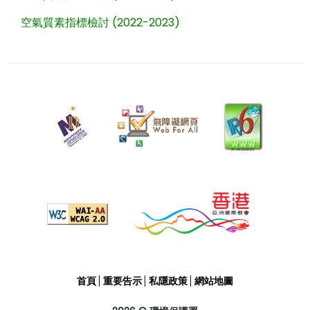
空氣質素指標檢討 (2022-2023)
二
零
二
六
年
二
月
三
日
修
訂
日
首頁
重要告示
私隱政策
網站地圖
期