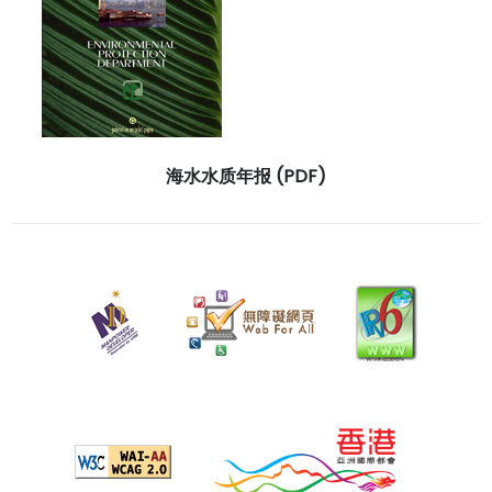
海水水质年报 (PDF)
二
零
二
六
年
六
月
一
日